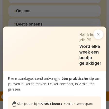
Oneens
Beetje oneens
×
Hoi, ik ben
Beetje eens
Jelle! 👋
Word elke
week een
Eens
beetje
gelukkiger
Helemaal eens
✓ 29 korte stellingen · ±3 minuten · je gelukstype per mail
Elke maandagochtend ontvang je
één praktische tip
om
je leven leuker te maken. Lekker compact, in 2 minuten
gelezen.
Hierna lezen
🐣
Sluit je aan bij
170.000+ lezers
· Gratis · Geen spam