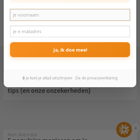
Echt in jezelf geloven
Zelfvertrouwen vergroten - ontwikkel
snel meer zelfvertrouwen
Ja, ik doe mee!
Ik heb er vertrouwen in
🔒 Je kunt je altijd uitschrijven · Zie de privacyverklaring
Zelfvertrouwen vergroten - onze 6
tips (en onze onzekerheden)
4
Niet doen dus