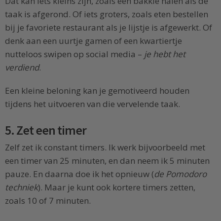
Dat kan iets kleins zijn, zoals een bakkie halen als de
taak is afgerond. Of iets groters, zoals eten bestellen
bij je favoriete restaurant als je lijstje is afgewerkt. Of
denk aan een uurtje gamen of een kwartiertje
nutteloos swipen op social media –
je hebt het
verdiend
.
Een kleine beloning kan je gemotiveerd houden
tijdens het uitvoeren van die vervelende taak.
5. Zet een timer
Zelf zet ik constant timers. Ik werk bijvoorbeeld met
een timer van 25 minuten, en dan neem ik 5 minuten
pauze. En daarna doe ik het opnieuw (
de Pomodoro
techniek
). Maar je kunt ook kortere timers zetten,
zoals 10 of 7 minuten.