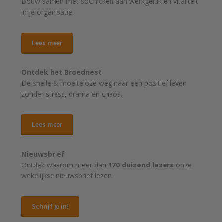
Bouw samen met soChicken aan werkgeluk en vitaliteit
in je organisatie.
Lees meer
Ontdek het Broednest
De snelle & moeiteloze weg naar
een positief leven
zonder stress, drama en chaos.
Lees meer
Nieuwsbrief
Ontdek waarom meer dan
170 duizend lezers
onze
wekelijkse nieuwsbrief lezen.
Schrijf je in!