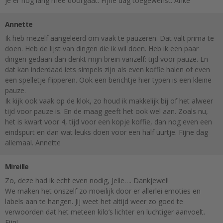
je er nog lang mee doorgaat. Fijne dag toegewenst. Anke
Annette
Ik heb mezelf aangeleerd om vaak te pauzeren. Dat valt prima te
doen. Heb de lijst van dingen die ik wil doen. Heb ik een paar
dingen gedaan dan denkt mijn brein vanzelf: tijd voor pauze. En
dat kan inderdaad iets simpels zijn als even koffie halen of even
een spelletje flipperen. Ook een berichtje hier typen is een kleine
pauze.
Ik kijk ook vaak op de klok, zo houd ik makkelijk bij of het alweer
tijd voor pauze is. En de maag geeft het ook wel aan. Zoals nu,
het is kwart voor 4, tijd voor een kopje koffie, dan nog even een
eindspurt en dan wat leuks doen voor een half uurtje. Fijne dag
allemaal. Annette
Mireille
Zo, deze had ik echt even nodig, Jelle…. Dankjewel!
We maken het onszelf zo moeilijk door er allerlei emoties en
labels aan te hangen. Jij weet het altijd weer zo goed te
verwoorden dat het meteen kilo’s lichter en luchtiger aanvoelt.
Fijn!