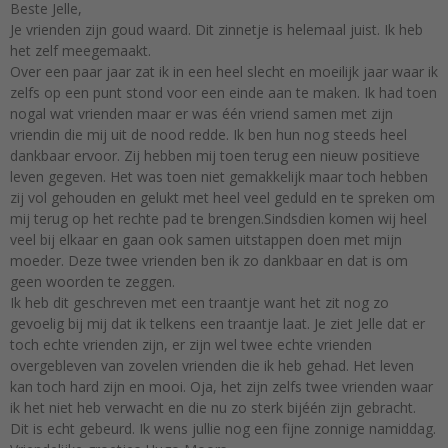
Beste Jelle,
Je vrienden zijn goud waard. Dit zinnetje is helemaal juist. Ik heb
het zelf meegemaakt.
Over een paar jaar zat ik in een heel slecht en moeilijk jaar waar ik
zelfs op een punt stond voor een einde aan te maken. Ik had toen
nogal wat vrienden maar er was één vriend samen met zijn
vriendin die mij uit de nood redde. Ik ben hun nog steeds heel
dankbaar ervoor. Zij hebben mij toen terug een nieuw positieve
leven gegeven. Het was toen niet gemakkelijk maar toch hebben
zij vol gehouden en gelukt met heel veel geduld en te spreken om
mij terug op het rechte pad te brengen.Sindsdien komen wij heel
veel bij elkaar en gaan ook samen uitstappen doen met mijn
moeder. Deze twee vrienden ben ik zo dankbaar en dat is om
geen woorden te zeggen.
Ik heb dit geschreven met een traantje want het zit nog zo
gevoelig bij mij dat ik telkens een traantje laat. Je ziet Jelle dat er
toch echte vrienden zijn, er zijn wel twee echte vrienden
overgebleven van zovelen vrienden die ik heb gehad. Het leven
kan toch hard zijn en mooi. Oja, het zijn zelfs twee vrienden waar
ik het niet heb verwacht en die nu zo sterk bijéén zijn gebracht.
Dit is echt gebeurd. Ik wens jullie nog een fijne zonnige namiddag.