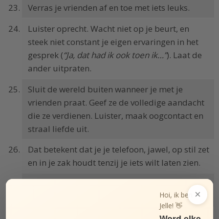
Verras je vrienden af en toe met iets leuks.
Luister oprecht. Wacht niet op je beurt, en
steek niet constant je eigen ervaringen in het
gesprek (
“Ja, dat had ik ook toen ik…”
). Laat de
ander uitpraten.
Sluit de wereld buiten wanneer je met je
vrienden praat. Geef ze de volledige aandacht
die ze verdienen. Luister, maak oogcontact en
straal liefde uit.
Dat betekent dat je je telefoon, jawel, op stil zet
en in je zak houdt tenzij je iets wilt laten zien.
Zie je vrienden niet als een plicht. Zie ze als de
×
Hoi, ik ben
bron van geluk die ze zijn.
Jelle! 👋
Word elke