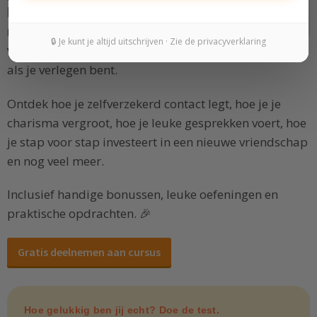
kunt gebruiken om snel en
moeiteloos nieuwe
🔒 Je kunt je altijd uitschrijven · Zie de privacyverklaring
vrienden te maken
. Ook als je weinig tijd hebt en ook
als je verlegen bent.
Ontdek hoe je zelfverzekerd contact legt, hoe je je
charisma vergroot, hoe je leuke gesprekken voert, hoe
je stap voor stap investeert in een nieuwe vriendschap
en nog veel meer.
Inclusief handige bonussen, leuke oefeningen en
praktische opdrachten. 🎉
Gratis deelnemen aan cursus
Hoe gelukkig ben jij echt? Doe de test.