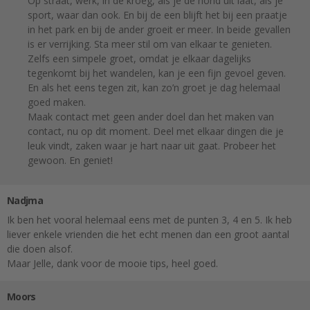
Op straat, werk, in de kroeg, als je de hond uit laat, als je
sport, waar dan ook. En bij de een blijft het bij een praatje
in het park en bij de ander groeit er meer. In beide gevallen
is er verrijking. Sta meer stil om van elkaar te genieten.
Zelfs een simpele groet, omdat je elkaar dagelijks
tegenkomt bij het wandelen, kan je een fijn gevoel geven.
En als het eens tegen zit, kan zo’n groet je dag helemaal
goed maken.
Maak contact met geen ander doel dan het maken van
contact, nu op dit moment. Deel met elkaar dingen die je
leuk vindt, zaken waar je hart naar uit gaat. Probeer het
gewoon. En geniet!
Nadjma
Ik ben het vooral helemaal eens met de punten 3, 4 en 5. Ik heb
liever enkele vrienden die het echt menen dan een groot aantal
die doen alsof.
Maar Jelle, dank voor de mooie tips, heel goed.
Moors