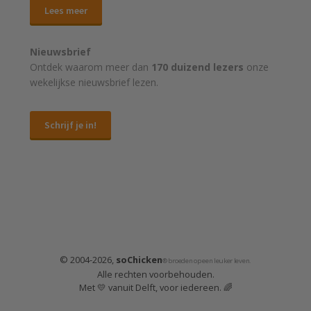
Lees meer
Nieuwsbrief
Ontdek waarom meer dan
170 duizend lezers
onze
wekelijkse nieuwsbrief lezen.
Schrijf je in!
© 2004-2026,
soChicken
® broeden op een leuker leven.
Alle rechten voorbehouden.
Met 💛 vanuit Delft, voor iedereen. 🌈