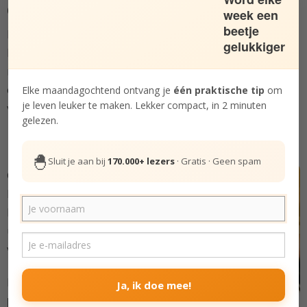
Geniet van je vrienden
week een
beetje
Maak nieuwe vrienden, geniet van je oude vrienden,
gelukkiger
heb plezier met elkaar en steun je vrienden in
moeilijke tijden. Hoe verder je je vriendschappen
ontwikkelt, des te waardevoller ze worden. Niet alleen
Elke maandagochtend ontvang je
één praktische tip
om
je leven leuker te maken. Lekker compact, in 2 minuten
voor nu, maar ook gedurende de rest van je leven.
gelezen.
Nieuwe vrienden, leuker leven
🐣
Sluit je aan bij
170.000+ lezers
· Gratis · Geen spam
Goede vrienden maken het
leven leuker en lichter.
Maar soms voelt het
uitdagend om nieuwe
vriendschappen te sluiten.
In deze Bundel deel ik
een
Ja, ik doe mee!
praktische methode die je