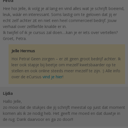
Petra
Hee hoi Jelle, ik volg je al lang en vind alles wat je schrijft boeiend,
leuk, wáár en interessant. Soms lastig om te geloven dat jij er
echt zelf achter zit en niet een heel commercieel bedrijf. Jouw
verhaal over zelfliefde knalde er in.
Ik twijfel of ik je cursus zal doen….kan je er iets over vertellen?
Groet, Petra.
Jelle Hermus
Hoi Petra! Geen zorgen – er zit geen groot bedrijf achter. Ik
leer ook stapje bij beetje om mezelf kwetsbaarder op te
stellen en ook online steeds meer mezelf te zijn. :) Alle info
over de eCursus
vind je hier
!
Lijdia
Hallo Jelle,
zo mooi dat de stukjes die jij schrijft meestal op juist dat moment
komen als ik ze nodig heb. Het geeft me moed en dat duwtje in
de rug. Dank daarvoor en ga zo door!!