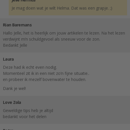
Je mag doen wat je wilt Helma. Dat was een grapje. ;)
Rian Baremans
Hallo Jelle, het is heerlijk om jouw artikelen te lezen. Na het lezen
verdwijnt m’n schuldgevoel als sneeuw voor de zon.
Bedankt Jelle
Laura
Deze had ik echt even nodig.
Momenteel zit ik in een niet zo’n fijne situatie..
en probeer ik mezelf bovenwater te houden.
Dank je wel!
Love Zola
Geweldige tips heb je altijd
bedankt voor het delen