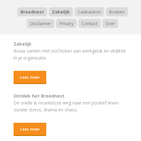
Broednest
Zakelijk
Cadeaubon
Boeken
Disclaimer
Privacy
Contact
Over
Zakelijk
Bouw samen met soChicken aan werkgeluk en vitaliteit
in je organisatie.
Lees meer
Ontdek het Broednest
De snelle & moeiteloze weg naar
een positief leven
zonder stress, drama en chaos.
Lees meer