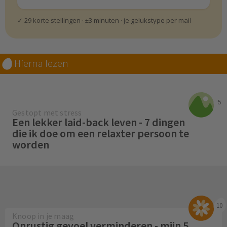
✓ 29 korte stellingen · ±3 minuten · je gelukstype per mail
Hierna lezen
5
Gestopt met stress
Een lekker laid-back leven - 7 dingen
die ik doe om een relaxter persoon te
worden
10
Knoop in je maag
Onrustig gevoel verminderen - mijn 5