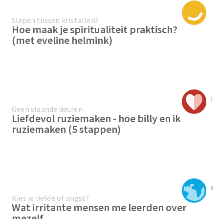
Slapen tussen kristallen?
Hoe maak je spiritualiteit praktisch?
(met eveline helmink)
1
Geen slaande deuren
Liefdevol ruziemaken - hoe billy en ik
ruziemaken (5 stappen)
6
Kies je liefde of angst?
Wat irritante mensen me leerden over
mezelf