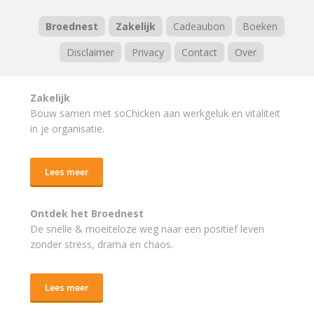
Broednest
Zakelijk
Cadeaubon
Boeken
Disclaimer
Privacy
Contact
Over
Zakelijk
Bouw samen met soChicken aan werkgeluk en vitaliteit
in je organisatie.
Lees meer
Ontdek het Broednest
De snelle & moeiteloze weg naar
een positief leven
zonder stress, drama en chaos.
Lees meer