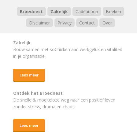
Broednest
Zakelijk
Cadeaubon
Boeken
Disclaimer
Privacy
Contact
Over
Zakelijk
Bouw samen met soChicken aan werkgeluk en vitaliteit
in je organisatie.
Lees meer
Ontdek het Broednest
De snelle & moeiteloze weg naar
een positief leven
zonder stress, drama en chaos.
Lees meer