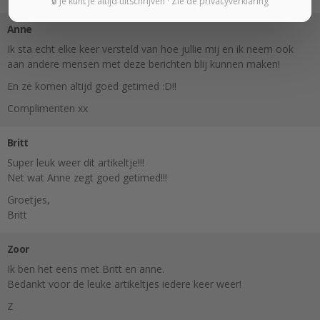
🔒 Je kunt je altijd uitschrijven · Zie de privacyverklaring
Anne
Ik sta echt elke keer versteld van hoe jullie mij en ik neem ook
aan andere mensen met deze berichten blij kunnen maken!
En ze komen altijd goed getimed :D!!
Complimenten xx
Britt
Super leuk weer dit artikeltje!!!
Net wat Anne zegt goed getimed!!!
Groetjes,
Britt
Zoor
Ik ben het eens met Britt en anne.
Bedankt voor de leuke artikeltjes iedere keer weer!
Z