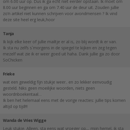
om 6.00 uur op. Dus ik ga echt niet eerder opstaan. Ik moet om
8.00 uur beginnen en ga om 7.40 uur de deur uit. Zouden jullie
zo’n artikel niet kunnen schrijven voor avondmensen ? Ik vind
deze site heel erg leuk,hoor
Tanja
Ik kijk elke keer of jullie mailtje er al is, zo blij wordt ik er van.
Ik sta nu zelfs s`morgens in de spiegel te kijken en zeg tegen
mezelf wat zie ik er weer goed uit haha. Dank jullie ga zo door
SoChicken
Frieke
wat een geweldig fijn stukje weer.. en zo lekker eenvoudig
gesteld. Niks geen moeilijke woorden, niets geen
woordnboekentaal…
Ik ben het helemaal eens met de vorige reacties: jullie tips komen
altijd op tijd!!!
Wanda de Vries Wigge
Leuk stukje. Alleen, sta eens wat vroeger op,,, mijn hemel, ik sta