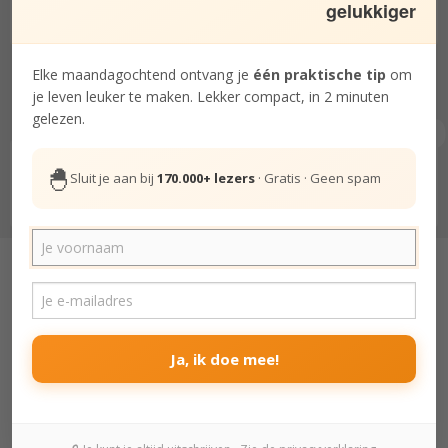
gelukkiger
(opnieuw) te beginnen
Elke maandagochtend ontvang je
één praktische tip
om
je leven leuker te maken. Lekker compact, in 2 minuten
gelezen.
8
Klaar voordat je het weet
Beginnen met vervelend of moeilijk
🐣
Sluit je aan bij
170.000+ lezers
· Gratis · Geen spam
werk - 6 tips
vertel het verder:
Ja, ik doe mee!
Reacties