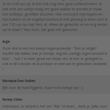
al om 6.00 uur op. Ik ben ook nog eens geen ochtend mens. Ik
heb echt een uurtje nodig om goed wakker te worden.IK maak
ons ontbijtje, ga lekker douchen. Dan verzorg ik mijn kippen en
hun kuikens en de vogeltjes,kortom,ik heb genoeg te doen voor ik
om 7.35 uur op mijn fiets zit. Alleen de gedachte al om nog eerder
op te staan ? Nee hoor, dat gaat niet gebeuren.
inge
Deze vind ik wel een beetje tegensprekelijk : “Ben je single?
Knuffel dan lekker met je hondje, zeg iets aardigs tegen iemand in
huis”…. huh ? In ieder geval een leuke site, ik lees er geregeld in,
ook in de e-books en ik probeer er veel van te gebruiken. Bedankt
!
Monique Den Ouden
lijkt voor de hand liggend, maar toch nuttige tips :-)
Ronny Colen
Inderdaad, zo simpel is het om "Rijk" te leven….dank je, Jelle, voor