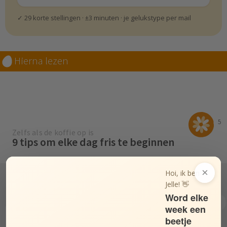
✓ 29 korte stellingen · ±3 minuten · je gelukstype per mail
Hierna lezen
5
Zelfs als de koffie op is
9 tips om elke dag fris te beginnen
×
Hoi, ik ben
Jelle! 👋
Word elke
3
week een
Adem uit
beetje
Beginnen met mindfulness - 6 tips om