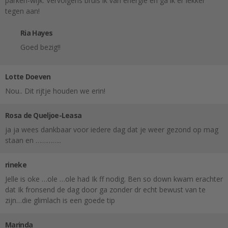
parken-wijk. Vervolgens bruis ik van energie en ga ik er lekker
tegen aan!
Ria Hayes
Goed bezig!!
Lotte Doeven
Nou.. Dit rijtje houden we erin!
Rosa de Queljoe-Leasa
ja ja wees dankbaar voor iedere dag dat je weer gezond op mag
staan en …………..
rineke
Jelle is oke …ole …ole had Ik ff nodig. Ben so down kwam erachter
dat Ik fronsend de dag door ga zonder dr echt bewust van te
zijn…die glimlach is een goede tip
Marinda