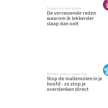
Slapen als een koala
De verrassende reden
waarom ik lekkerder
slaap dan ooit
Minder stress, super fijn
Stop de mallemolen in je
hoofd - zo stop je
overdenken direct