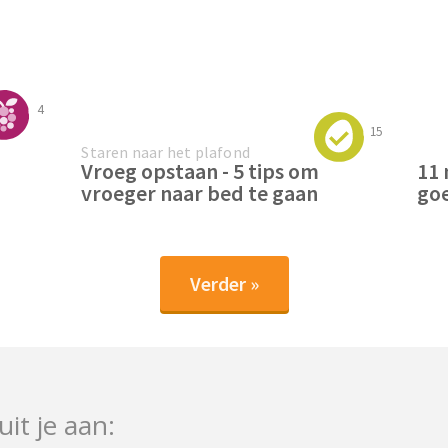
4
15
Staren naar het plafond
Vroeg opstaan - 5 tips om
11 
vroeger naar bed te gaan
goe
Verder »
uit je aan: