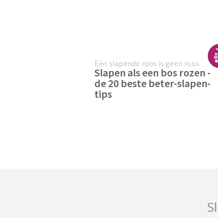
Eén slapende roos is geen roos
Slapen als een bos rozen -
de 20 beste beter-slapen-
tips
Sl