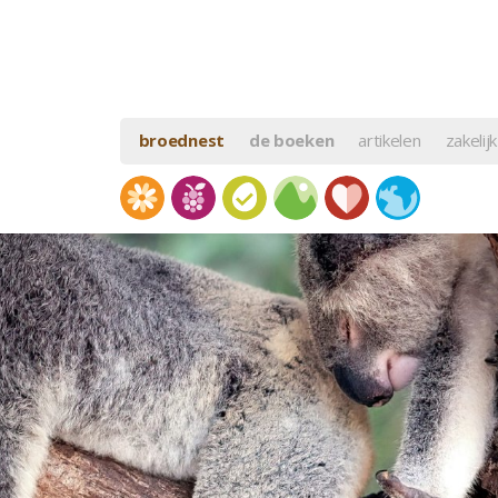
broednest
de boeken
artikelen
zakelijk