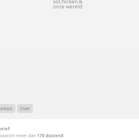
soChicken &
onze wereld
ontact
Over
brief
waarom meer dan
170 duizend