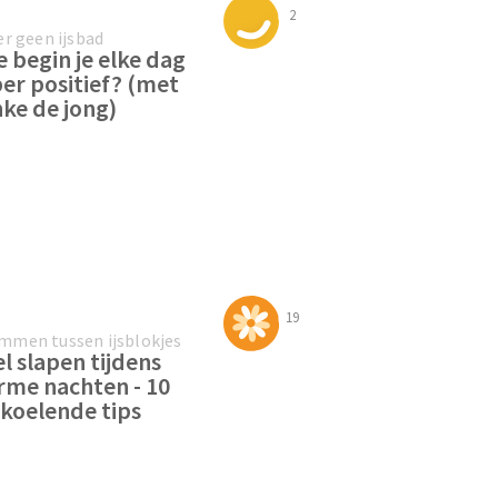
2
er geen ijsbad
 begin je elke dag
er positief? (met
nke de jong)
19
men tussen ijsblokjes
l slapen tijdens
me nachten - 10
koelende tips