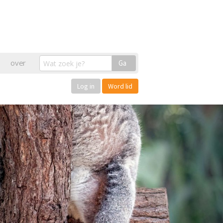
over
Ga
Log in
Word lid