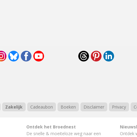
Zakelijk
Cadeaubon
Boeken
Disclaimer
Privacy
C
Ontdek het Broednest
Nieuws
De snelle & moeiteloze weg naar
een
Ontdek 