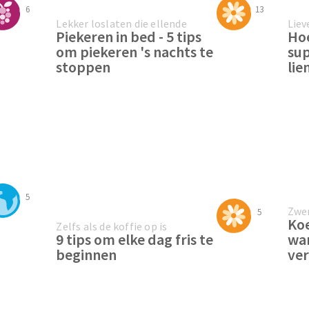
6
13
Lekker loslaten die ellende
Liev
Piekeren in bed - 5 tips
Hoe
om piekeren 's nachts te
sup
stoppen
lie
5
Zwem
5
Koe
Zelfs als de koffie op is
9 tips om elke dag fris te
war
beginnen
ver