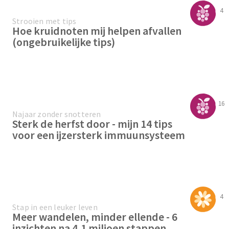
4
Strooien met tips
Hoe kruidnoten mij helpen afvallen
(ongebruikelijke tips)
16
Najaar zonder snotteren
Sterk de herfst door - mijn 14 tips
voor een ijzersterk immuunsysteem
4
Stap in een leuker leven
Meer wandelen, minder ellende - 6
inzichten na 4,1 miljoen stappen