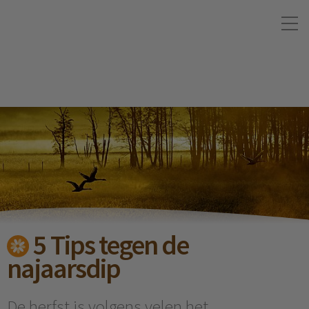
5 Tips tegen de
najaarsdip
De herfst is volgens velen het