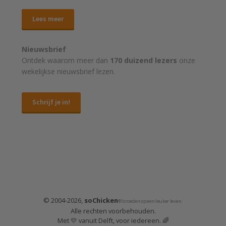
Lees meer
Nieuwsbrief
Ontdek waarom meer dan
170 duizend lezers
onze
wekelijkse nieuwsbrief lezen.
Schrijf je in!
© 2004-2026,
soChicken
® broeden op een leuker leven.
Alle rechten voorbehouden.
Met 💛 vanuit Delft, voor iedereen. 🌈