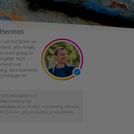
e Hermus
r van soChicken en
dnest. Jelle maakt
er leven graag zo
gelijk. Hij is
oneerd over
gang, duurzaamheid,
technologie en
 1 0 3 5 7 9 6 5 2 2 @ N 0 1
(
cc
)
rie:
Gelukkig zijn
oorden:
doel
,
doelen
,
doelstelling
,
efficient
,
thingsdone
,
gtd
,
productief
,
productiviteit
,