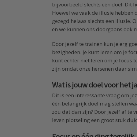
bijvoorbeeld slechts één doel. Dit 
Hoewel we vaak de illusie hebben da
gezegd helaas slechts een illusie.
en we kunnen ons doorgaans ook m
Door jezelf te trainen kun je erg g
bezigheden. Je kunt leren om je focu
kunt echter niet leren om je focus t
zijn omdat onze hersenen daar simpe
Wat is jouw doel voor het j
Dit is een interessante vraag om jeze
één belangrijk doel mag stellen waa
zou dat dan zijn? Door jezelf af te v
leven plotseling een groot stuk dui
Focus op één ding tegelijk