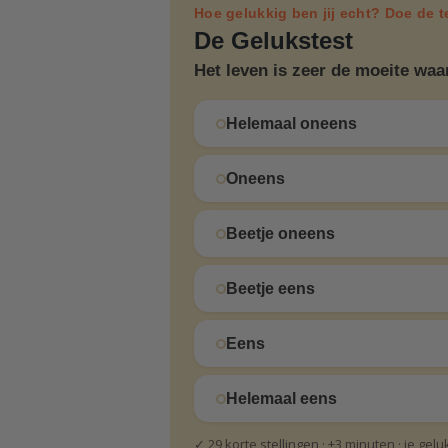
Hoe gelukkig ben jij echt? Doe de t
De Gelukstest
Het leven is zeer de moeite waa
Helemaal oneens
Oneens
Beetje oneens
Beetje eens
Eens
Helemaal eens
✓ 29 korte stellingen · ±3 minuten · je gel