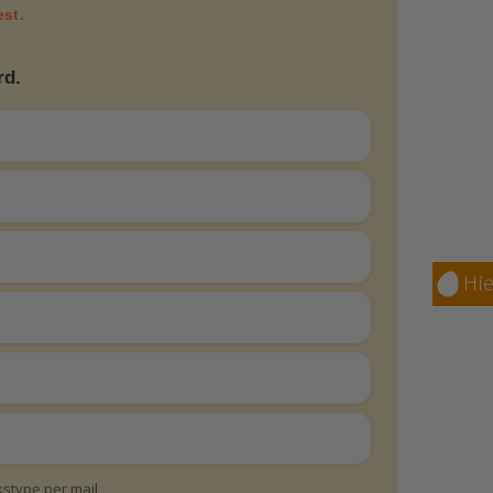
est.
rd.
Hie
ukstype per mail