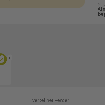
Mind
Afm
beg
1
vertel het verder: