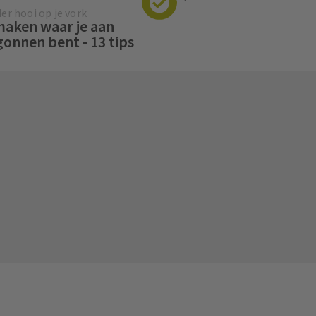
er hooi op je vork
aken waar je aan
onnen bent - 13 tips