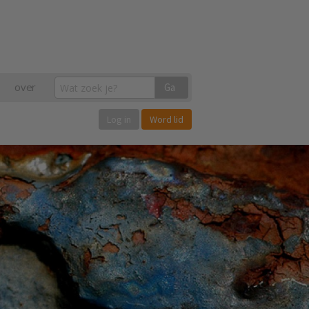
over
Ga
Log in
Word lid