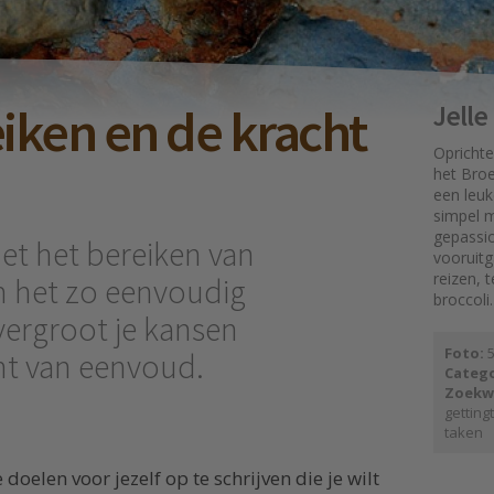
iken en de kracht
Jell
Oprichte
het Broe
een leuk
simpel mo
gepassi
met het bereiken van
vooruit
reizen, 
om het zo eenvoudig
broccoli.
vergroot je kansen
Foto:
5
ht van eenvoud.
Catego
Zoekw
getting
taken
oelen voor jezelf op te schrijven die je wilt