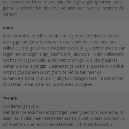
stellen voor anderen. Ik voel dan een erge angst opkomen. Weet
jij hoe ik hiermee kan dealen,? Bedankt weer voor je inspirerende
verhaal!
Anna
Mooi artikel weer Jelle en ook een erg mooi en relevant thema!
Aardig gevonden willen worden door anderen is een bekende
valkuil die ons geluk in de weg kan staan. Ik kijk echter anders aan
tegen het concept “altijd jezelf zijn bij anderen”. Ik denk allereerst
dat het vrij ingewikkeld, al dan niet onmogelijk is überhaupt te
weten wie we ‘echt’ zijn. Daarnaast geloof ik er persoonlijk ook in,
dat het goed is een soort grens te behouden naar de
buitenwereld toe. Niet als in: dingen uitdragen waar je niet achter
zou staan, maar meer als in: niet alles prijsgeven.
Yvonne
Goedemorgen Jelle,
Het doet me elke maandagmorgen weer goed om jouw email te
lezen! Er is vaak heel veel herkenbaarheid; wat ik vaak ook vind, is,
dat mensen je enorm kunnen kwetsen. Of ze dat bewust of