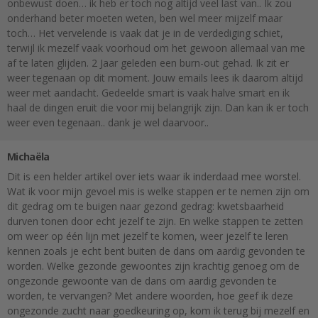
onbewust doen… ik heb er toch nog altijd veel last van.. Ik zou
onderhand beter moeten weten, ben wel meer mijzelf maar
toch… Het vervelende is vaak dat je in de verdediging schiet,
terwijl ik mezelf vaak voorhoud om het gewoon allemaal van me
af te laten glijden. 2 Jaar geleden een burn-out gehad. Ik zit er
weer tegenaan op dit moment. Jouw emails lees ik daarom altijd
weer met aandacht. Gedeelde smart is vaak halve smart en ik
haal de dingen eruit die voor mij belangrijk zijn. Dan kan ik er toch
weer even tegenaan.. dank je wel daarvoor..
Michaëla
Dit is een helder artikel over iets waar ik inderdaad mee worstel.
Wat ik voor mijn gevoel mis is welke stappen er te nemen zijn om
dit gedrag om te buigen naar gezond gedrag: kwetsbaarheid
durven tonen door echt jezelf te zijn. En welke stappen te zetten
om weer op één lijn met jezelf te komen, weer jezelf te leren
kennen zoals je echt bent buiten de dans om aardig gevonden te
worden. Welke gezonde gewoontes zijn krachtig genoeg om de
ongezonde gewoonte van de dans om aardig gevonden te
worden, te vervangen? Met andere woorden, hoe geef ik deze
ongezonde zucht naar goedkeuring op, kom ik terug bij mezelf en