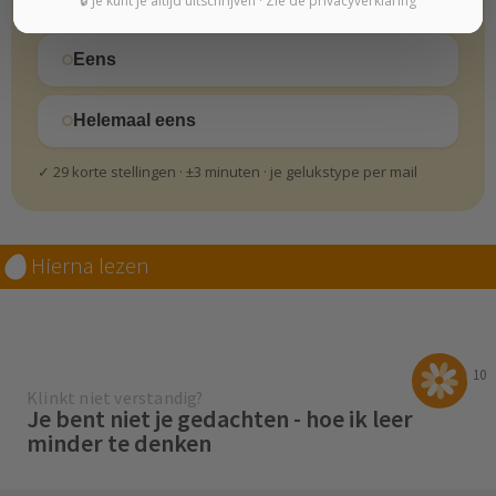
🔒 Je kunt je altijd uitschrijven · Zie de privacyverklaring
Eens
Helemaal eens
✓ 29 korte stellingen · ±3 minuten · je gelukstype per mail
Hierna lezen
10
Klinkt niet verstandig?
Je bent niet je gedachten - hoe ik leer
minder te denken