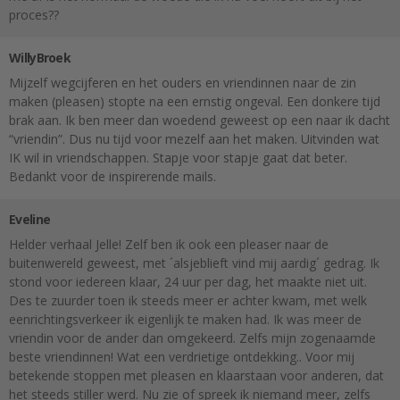
proces??
WillyBroek
Mijzelf wegcijferen en het ouders en vriendinnen naar de zin
maken (pleasen) stopte na een ernstig ongeval. Een donkere tijd
brak aan. Ik ben meer dan woedend geweest op een naar ik dacht
“vriendin”. Dus nu tijd voor mezelf aan het maken. Uitvinden wat
IK wil in vriendschappen. Stapje voor stapje gaat dat beter.
Bedankt voor de inspirerende mails.
Eveline
Helder verhaal Jelle! Zelf ben ik ook een pleaser naar de
buitenwereld geweest, met ´alsjeblieft vind mij aardig´ gedrag. Ik
stond voor iedereen klaar, 24 uur per dag, het maakte niet uit.
Des te zuurder toen ik steeds meer er achter kwam, met welk
eenrichtingsverkeer ik eigenlijk te maken had. Ik was meer de
vriendin voor de ander dan omgekeerd. Zelfs mijn zogenaamde
beste vriendinnen! Wat een verdrietige ontdekking.. Voor mij
betekende stoppen met pleasen en klaarstaan voor anderen, dat
het steeds stiller werd. Nu zie of spreek ik niemand meer, zelfs