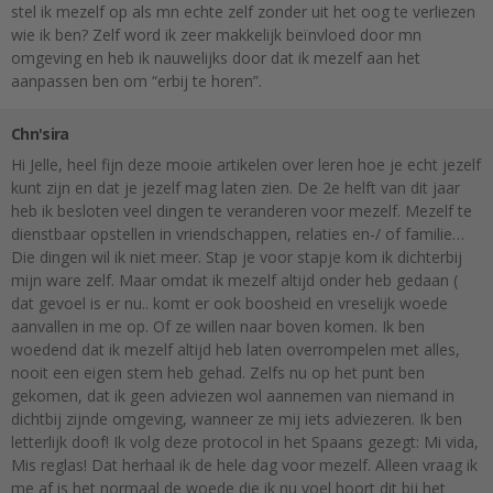
stel ik mezelf op als mn echte zelf zonder uit het oog te verliezen
wie ik ben? Zelf word ik zeer makkelijk beïnvloed door mn
omgeving en heb ik nauwelijks door dat ik mezelf aan het
aanpassen ben om “erbij te horen”.
Chn'sira
Hi Jelle, heel fijn deze mooie artikelen over leren hoe je echt jezelf
kunt zijn en dat je jezelf mag laten zien. De 2e helft van dit jaar
heb ik besloten veel dingen te veranderen voor mezelf. Mezelf te
dienstbaar opstellen in vriendschappen, relaties en-/ of familie…
Die dingen wil ik niet meer. Stap je voor stapje kom ik dichterbij
mijn ware zelf. Maar omdat ik mezelf altijd onder heb gedaan (
dat gevoel is er nu.. komt er ook boosheid en vreselijk woede
aanvallen in me op. Of ze willen naar boven komen. Ik ben
woedend dat ik mezelf altijd heb laten overrompelen met alles,
nooit een eigen stem heb gehad. Zelfs nu op het punt ben
gekomen, dat ik geen adviezen wol aannemen van niemand in
dichtbij zijnde omgeving, wanneer ze mij iets adviezeren. Ik ben
letterlijk doof! Ik volg deze protocol in het Spaans gezegt: Mi vida,
Mis reglas! Dat herhaal ik de hele dag voor mezelf. Alleen vraag ik
me af is het normaal de woede die ik nu voel hoort dit bij het