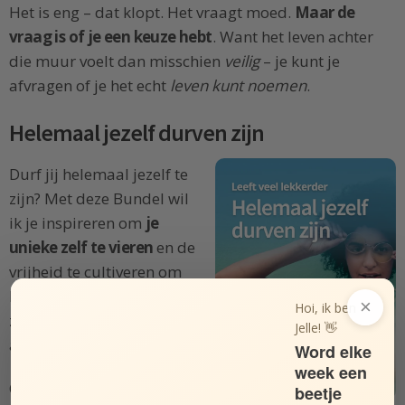
Het is eng – dat klopt. Het vraagt moed.
Maar de
vraag is of je een keuze hebt
. Want het leven achter
die muur voelt dan misschien
veilig
– je kunt je
afvragen of je het echt
leven kunt noemen
.
Helemaal jezelf durven zijn
Durf jij helemaal jezelf te
zijn? Met deze Bundel wil
ik je inspireren om
je
unieke zelf te vieren
en de
vrijheid te cultiveren om
helemaal jezelf te durven
×
Hoi, ik ben
zijn. Elke dag, ook bij
Jelle! 👋
andere mensen.
Word elke
week een
Ontdek
tips, inzichten,
beetje