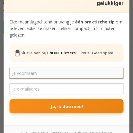
inspiratie en oefeningen
om steeds meer jezelf te
gelukkiger
worden, in kleine praktische stappen. Doe je mee?
Elke maandagochtend ontvang je
één praktische tip
om
Gratis deelnemen aan cursus
je leven leuker te maken. Lekker compact, in 2 minuten
gelezen.
🐣
Hoe gelukkig ben jij echt? Doe de test.
Sluit je aan bij
170.000+ lezers
· Gratis · Geen spam
De Gelukstest
Het leven is zeer de moeite waard.
Helemaal oneens
Oneens
Ja, ik doe mee!
Beetje oneens
Beetje eens