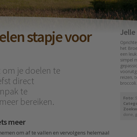
elen stapje voor
Jell
Oprichte
het Broe
een leuk
simpel mo
gepassi
t om je doelen te
vooruit
reizen, 
efst direct
broccoli.
npak te
Foto:
S
 meer bereiken.
Catego
Zoekw
done
,
g
iets meer
rnemen om af te vallen en vervolgens helemaal