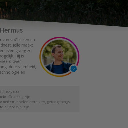
e Hermus
r van soChicken en
dnest. Jelle maakt
er leven graag zo
gelijk. Hij is
oneerd over
gang, duurzaamheid,
technologie en
 t e i n s k y
(
cc
)
rie:
Gelukkig zijn
oorden:
doelen bereiken
,
getting things
td
,
Succesvol zijn