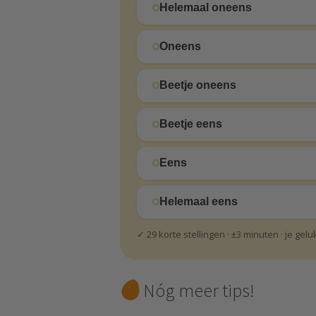
Helemaal oneens
Oneens
Beetje oneens
Beetje eens
Eens
Helemaal eens
✓ 29 korte stellingen · ±3 minuten · je gel
Nóg meer tips!