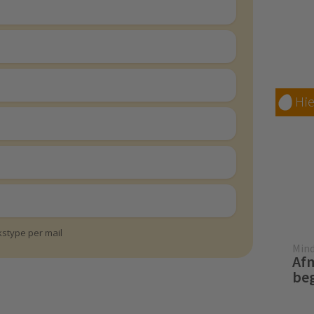
Hie
ukstype per mail
Mind
Afm
beg