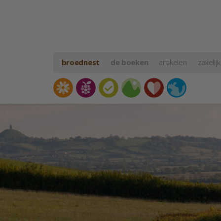
broednest
de boeken
artikelen
zakelijk