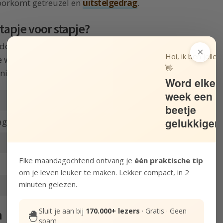
voorkomt getreuzel en
uitstelgedrag
.
tapje voor stapje?
door het bereiken ervan als proces te zien. Je
×
Hoi, ik ben Jelle!
werk totdat je je doel hebt bereikt. De
👋
anier goed benaderen.
Word elke
week een
beetje
gelukkiger
ag een hoek opruimen)
Elke maandagochtend ontvang je
één praktische tip
om je leven leuker te maken. Lekker compact, in 2
minuten gelezen.
Sluit je aan bij
170.000+ lezers
· Gratis · Geen
n
🐣
spam