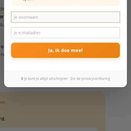
 deze Bundel wil ik
ieren
en de vrijheid
durven zijn. Elke
en oefeningen
om
Ja, ik doe mee!
ine praktische
🔒 Je kunt je altijd uitschrijven · Zie de privacyverklaring
est.
rd.