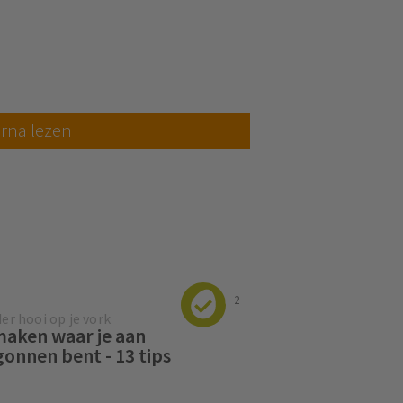
rna lezen
2
er hooi op je vork
aken waar je aan
onnen bent - 13 tips