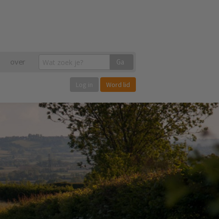
over
Ga
Log in
Word lid