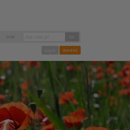
over
Ga
Log in
Word lid