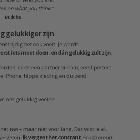
lies on what you think.”
Buddha
óg gelukkiger zijn
strijdig het ook voelt. Je wordt
eerst iets moet doen, en dán gelukkig zult zijn
.
worden, eerst een partner vinden, eerst perfect
we iPhone, hippe kleding en duizend
we ons gelukkig voelen.
 het
wel
– maar niet voor lang. Dat wist je al.
 vergeten.
Ik vergeet het constant
. Frustrerend