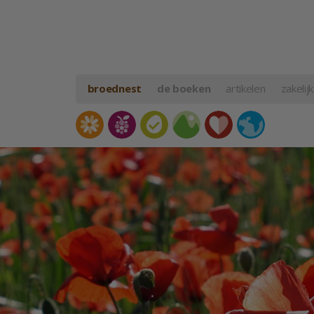
broednest
de boeken
artikelen
zakelijk