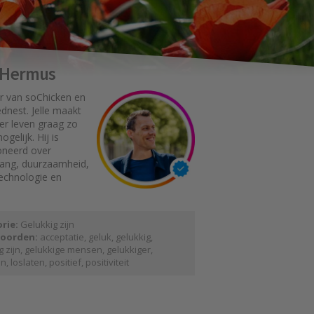
e Hermus
r van soChicken en
dnest. Jelle maakt
er leven graag zo
gelijk. Hij is
oneerd over
gang, duurzaamheid,
technologie en
rie:
Gelukkig zijn
oorden:
acceptatie
,
geluk
,
gelukkig
,
g zijn
,
gelukkige mensen
,
gelukkiger
,
en
,
loslaten
,
positief
,
positiviteit