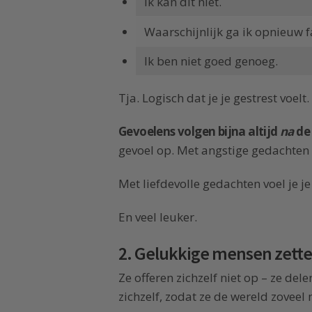
Ik kan dit niet.
Waarschijnlijk ga ik opnieuw f
Ik ben niet goed genoeg.
Tja. Logisch dat je je gestrest voelt.
Gevoelens volgen bijna altijd
na
de
gevoel op. Met angstige gedachten v
Met liefdevolle gedachten voel je je a
En veel leuker.
2. Gelukkige mensen zette
Ze offeren zichzelf niet op – ze del
zichzelf, zodat ze de wereld zoveel