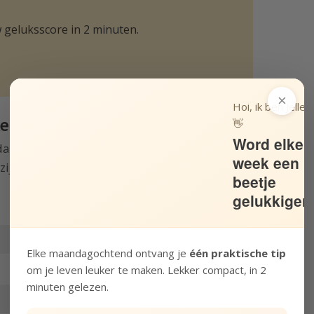
 geluksscore in 2 minuten.
×
Hoi, ik ben Jelle!
n positief
👋
Word elke
achten denkt die geworteld zijn in liefde. Ten
week een
ijn in angst.
beetje
gelukkiger
Elke maandagochtend ontvang je
één praktische tip
om je leven leuker te maken. Lekker compact, in 2
minuten gelezen.