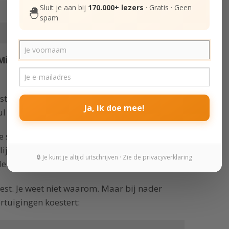
Sluit je aan bij
170.000+ lezers
· Gratis · Geen
🐣
spam
Mijn hoofd zit er vol mee
. Hoewel het steeds
t tijd. Maar het is de moeite waard. Want
Ja, ik doe mee!
 je je beter voelen.
 je soms ineens minder gelukkig voelt? Je weet
lij. Wat er waarschijnlijk gebeurde is dat je
🔒 Je kunt je altijd uitschrijven · Zie de privacyverklaring
r dat je je er zelf van bewust was.
trest. Je weet niet waarom. Maar bij nader
ertuigingen koestert: