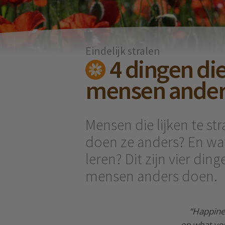
Eindelijk stralen
4 dingen di
mensen ander
Mensen die lijken te st
doen ze anders? En wat
leren? Dit zijn vier din
mensen anders doen.
“Happine
on what yo