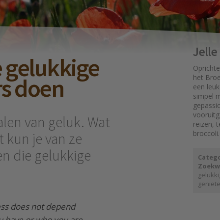
Jell
e gelukkige
Oprichte
s doen
het Broe
een leuk
simpel mo
gepassi
vooruit
ralen van geluk. Wat
reizen, 
broccoli.
 kun je van ze
gen die gelukkige
Catego
Zoekw
gelukki
geniet
ss does not depend
u have or who you are.