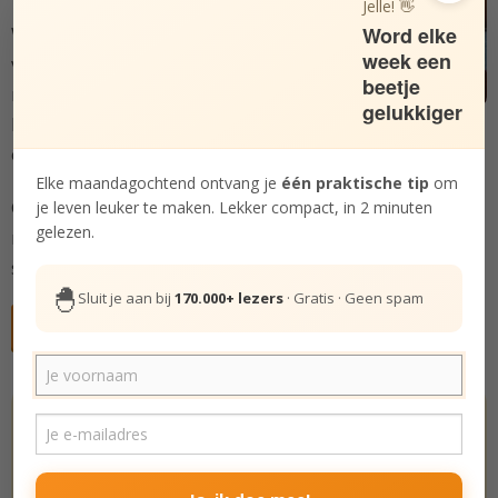
Jelle! 👋
Word elke
Wil je je vaker gelukkig
week een
voelen met minder
beetje
moeite? In deze Bundel
gelukkiger
bespreken we
vijf vaardigheden
die je kunt inzetten
om geluk te vinden in jezelf.
Elke maandagochtend ontvang je
één praktische tip
om
Gebruik deze Bundel om geluk te cultiveren in een
je leven leuker te maken. Lekker compact, in 2 minuten
gelezen.
moeilijke periode, of om je bestaande geluksgevoel
sterker te funderen.
🐣
Sluit je aan bij
170.000+ lezers
· Gratis · Geen spam
Gratis deelnemen aan cursus
Hoe gelukkig ben jij echt? Doe de test.
De Gelukstest
Het leven is zeer de moeite waard.