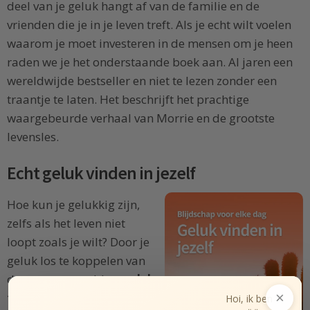
deel van je geluk hangt af van de familie en de
vrienden die je in je leven treft. Als je echt wilt voelen
waarom je moet investeren in de mensen om je heen
raden we je het onderstaande boek aan. Al jaren een
wereldwijde bestseller en niet te lezen zonder een
traantje te laten. Het beschrijft het prachtige
waargebeurde verhaal van Morrie en de grootste
levensles.
Echt geluk vinden in jezelf
Hoe kun je gelukkig zijn,
zelfs als het leven niet
loopt zoals je wilt? Door je
geluk los te koppelen van
de externe wereld en
geluk
×
te vinden in jezelf
.
Hoi, ik ben