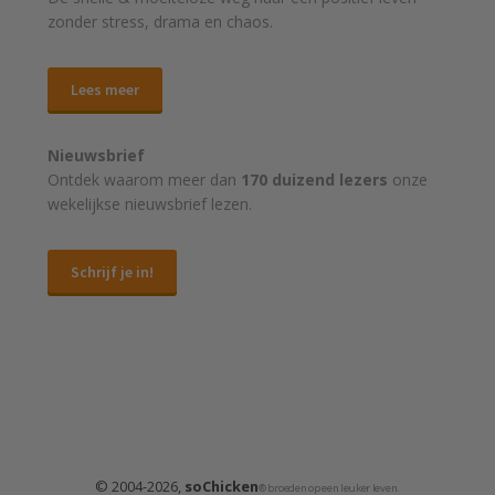
zonder stress, drama en chaos.
Lees meer
Nieuwsbrief
Ontdek waarom meer dan
170 duizend lezers
onze
wekelijkse nieuwsbrief lezen.
Schrijf je in!
© 2004-2026,
soChicken
® broeden op een leuker leven.