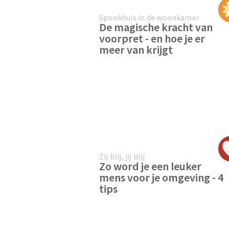
Spookhuis in de woonkamer
De magische kracht van
voorpret - en hoe je er
meer van krijgt
Zij blij, jij blij
Zo word je een leuker
mens voor je omgeving - 4
tips