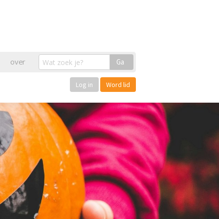
over
Ga
Log in
Word lid