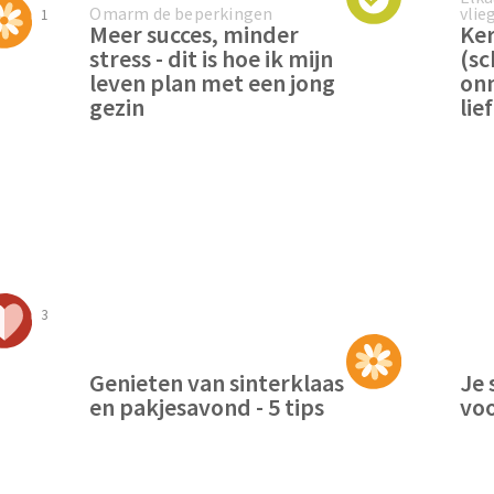
Omarm de beperkingen
vlie
1
Meer succes, minder
Ker
stress - dit is hoe ik mijn
(sc
leven plan met een jong
onm
gezin
lie
3
Genieten van sinterklaas
Je 
en pakjesavond - 5 tips
vo