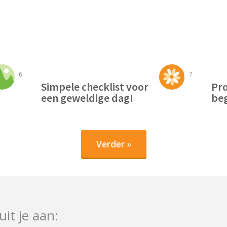
6
7
Simpele checklist voor
Pro
een geweldige dag!
beg
Verder »
uit je aan: