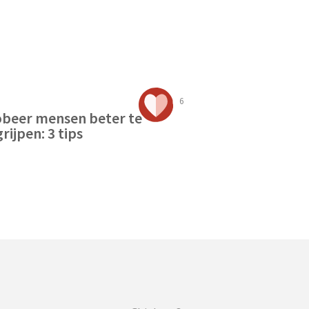
6
beer mensen beter te
rijpen: 3 tips