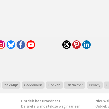
Zakelijk
Cadeaubon
Boeken
Disclaimer
Privacy
C
Ontdek het Broednest
Nieuws
De snelle & moeiteloze weg naar
een
Ontdek 