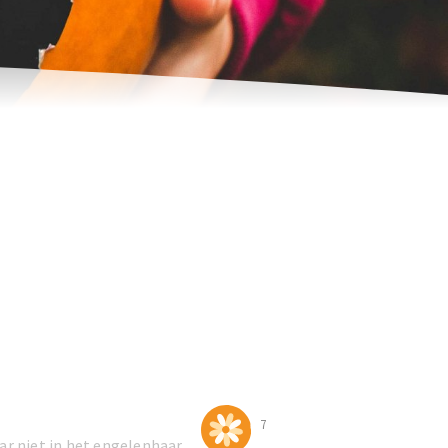
7
ar niet in het engelenhaar