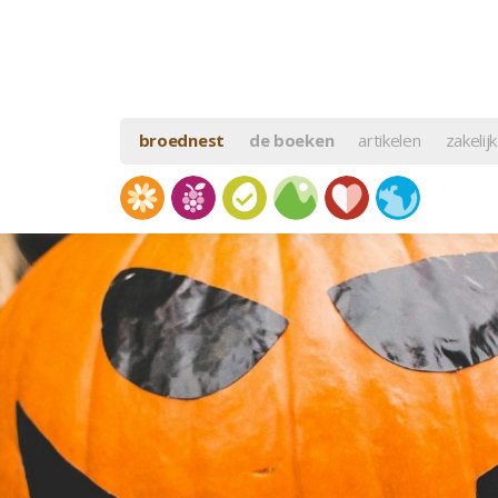
broednest
de boeken
artikelen
zakelijk