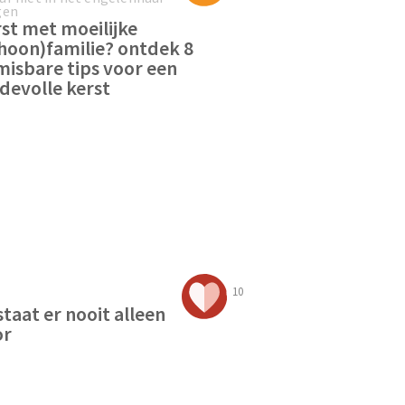
gen
st met moeilijke
hoon)familie? ontdek 8
isbare tips voor een
fdevolle kerst
10
staat er nooit alleen
or