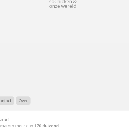
soChicken &
onze wereld
ontact
Over
brief
waarom meer dan
170 duizend