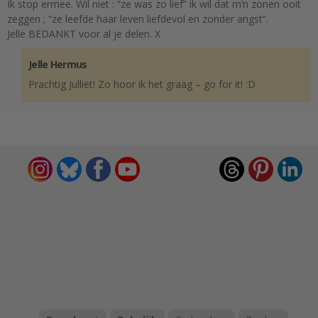
Ik stop ermee. Wil niet : “ze was zo lief” ik wil dat m’n zonen ooit
zeggen ; “ze leefde haar leven liefdevol en zonder angst”.
Jelle BEDANKT voor al je delen. X
Jelle Hermus
Prachtig Julliët! Zo hoor ik het graag – go for it! :D