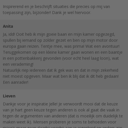
Inspirerend en je beschrijft situaties die precies op mij van
toepassing zijn, bijzonder! Dank je wel hiervoor.
Anita
Ja, idd! Ooit heb ik mijn goeie baan en mijn kamer opgezegd,
spullen bij iemand op zolder gezet en ben op mijn motor door
europa gaan reizen. Tentje mee, was prima! Wat een avontuur!
Teruggekomen op een kleine kamer gaan wonen en een baantje
in een pottenbakkerij gevonden (voor echt heel laag loon), wat
een verademing!
Natuurlijk riep iedereen dat ik gek was en dat in mijn zekerheid
niet moest opgeven. Maar wat ben ik blij dat ik dit heb gedaan!
Een aanrader!
Lieven
Dankje voor je inspiratie Jelle! Je verwoordt mooi dat de keuze
van je hart geen keuze tegen anderen is ook al gaat die vaak in
tegen de argumenten van anderen (dat is moeilijk om duidelijk te
maken weet ik). Mensen proberen je soms te behoeden voor
risico’s maar gaan daarbij voorbij aan je eigenheid en anders zijn.