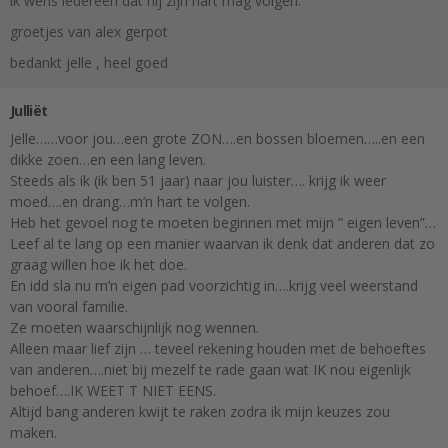
ik wens iedereen dat hij zijn hart mag volgen.
groetjes van alex gerpot
bedankt jelle , heel goed
Julliët
Jelle……voor jou…een grote ZON….en bossen bloemen…..en een
dikke zoen…en een lang leven.
Steeds als ik (ik ben 51 jaar) naar jou luister…. krijg ik weer
moed….en drang…m’n hart te volgen.
Heb het gevoel nog te moeten beginnen met mijn ” eigen leven”…
Leef al te lang op een manier waarvan ik denk dat anderen dat zo
graag willen hoe ik het doe.
En idd sla nu m’n eigen pad voorzichtig in….krijg veel weerstand
van vooral familie.
Ze moeten waarschijnlijk nog wennen.
Alleen maar lief zijn … teveel rekening houden met de behoeftes
van anderen….niet bij mezelf te rade gaan wat IK nou eigenlijk
behoef….IK WEET T NIET EENS.
Altijd bang anderen kwijt te raken zodra ik mijn keuzes zou
maken.