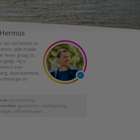
e Hermus
r van soChicken en
dnest. Jelle maakt
er leven graag zo
gelijk. Hij is
oneerd over
gang, duurzaamheid,
technologie en
rie:
Succesvol zijn
oorden:
gewoontes
,
uitstelgedrag
,
botage
,
zelfvertrouwen