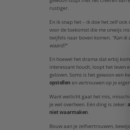
gewoon stopt met het creëren van e
rustiger.
En ik snap het – ik doe het zelf oo
voor de toekomst die me onwijs insp
twijfels naar boven komen.
“Kan ik 
waard?”
En hoewel het drama dat erbij komt
interessant houdt, loopt het leven ee
geloven. Soms is het gewoon een kw
opstellen
en vertrouwen op je eigen
Want wellicht gaat het mis, missch
je wel overheen. Eén ding is zeker:
a
niet waarmaken
.
Bouw aan je zelfvertrouwen, bewijs 