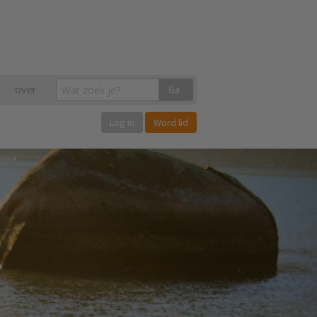
over
Ga
Log in
Word lid