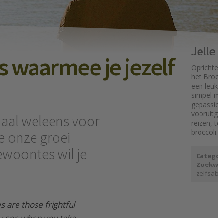
Jell
 waarmee je jezelf
Oprichte
het Broe
een leuk
simpel mo
gepassi
vooruit
maal weleens voor
reizen, 
broccoli.
 onze groei
woontes wil je
Catego
Zoekw
zelfsa
s are those frightful
ou see when you take