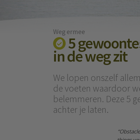
Weg ermee
5 gewoontes
in de weg zit
We lopen onszelf alle
de voeten waardoor we
belemmeren. Deze 5 ge
achter je laten.
“Obstacle
things y