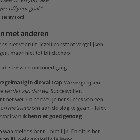
es off your goal.”
Henry Ford
ken met anderen
s niet vooruit. Jezelf constant vergelijken
en, maar niet tot blijdschap.
heid, stress en ontmoediging.
regelmatig in die val trap
. We vergelijken
ie
verder zijn dan wij
. Succesvoller,
nt het wel. En hoewel je het succes van een
e en motivatie
om aan de slag te gaan – leidt
evoel van
ik ben niet goed genoeg
.
waardeloos bent – niet fijn. En dit is het
dan jij in elk gebied in je leven
.