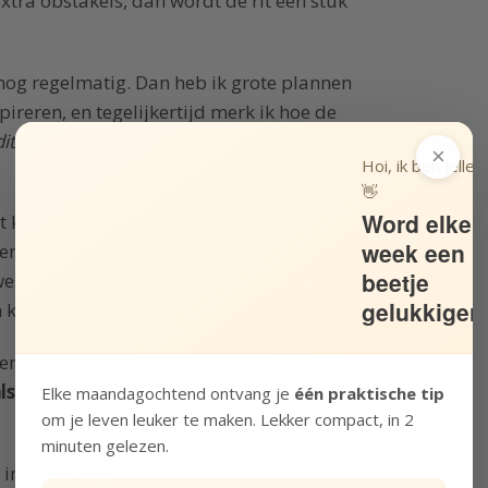
xtra obstakels, dan wordt de rit een stuk
k nog regelmatig. Dan heb ik grote plannen
ireren, en tegelijkertijd merk ik hoe de
dit wel? Is mijn werk goed genoeg? Ben ik dit
×
Hoi, ik ben Jelle!
👋
Word elke
 kijken het leven op zijn eigen manier
week een
n stuk lekkerder als je in jezelf durft te
beetje
estie van doorbijten,
jezelf kwetsbaar
gelukkiger
 kracht.
ien ga je keihard onderuit. Prima – daar kom
ls je niets doet dan kun je je dromen sowieso
Elke maandagochtend ontvang je
één praktische tip
om je leven leuker te maken. Lekker compact, in 2
minuten gelezen.
in kleine stappen aan jezelf dat je meer kunt