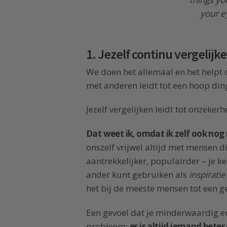
your ey
1. Jezelf continu vergelij
We doen het allemaal en het helpt on
met anderen leidt tot een hoop ding
Jezelf vergelijken leidt tot onzeker
Dat weet ik, omdat ik zelf ook nog 
onszelf vrijwel altijd met mensen d
aantrekkelijker, populairder – je ke
ander kunt gebruiken als
inspirati
het bij de meeste mensen tot een g
Een gevoel dat je minderwaardig en 
probleem:
er is altijd iemand beter 