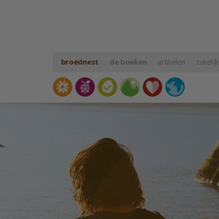
broednest
de boeken
artikelen
zakelijk