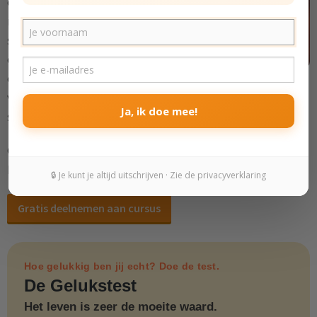
om je op weg te helpen
richting een opwaartse
spiraal. We kunnen niet in
één keer al je problemen
oplossen, maar we kunnen wel je perspectief
veranderen
en in beweging komen
richting een betere
Ja, ik doe mee!
situatie.
Gebruik deze cursus als startpunt van een nieuw
begin.
🔒 Je kunt je altijd uitschrijven · Zie de privacyverklaring
Gratis deelnemen aan cursus
Hoe gelukkig ben jij echt? Doe de test.
De Gelukstest
Het leven is zeer de moeite waard.