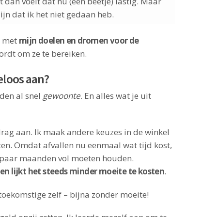
t dan voelt dat nu (een beetje) lastig. Maar
zijn dat ik het niet gedaan heb.
n met
mijn doelen en dromen voor de
wordt om ze te bereiken.
eloos aan?
rden al snel
gewoonte
. En alles wat je uit
edrag aan. Ik maak andere keuzes in de winkel
ten. Omdat afvallen nu eenmaal wat tijd kost,
en paar maanden vol moeten houden.
 lijkt het steeds minder moeite te kosten
.
toekomstige zelf – bijna zonder moeite!