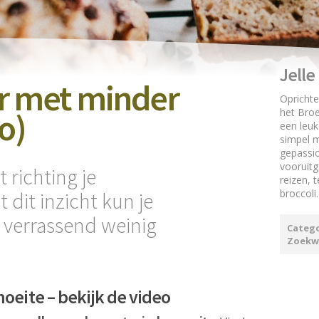
Jell
r met minder
Oprichte
o)
het Broe
een leuk
simpel mo
gepassi
vooruit
 richting je
reizen, 
broccoli.
dit inzicht kun je
 verrassend weinig
Catego
Zoekw
oeite – bekijk de video