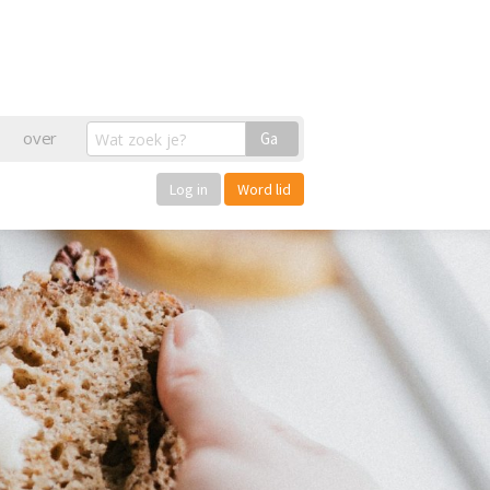
over
Ga
Log in
Word lid