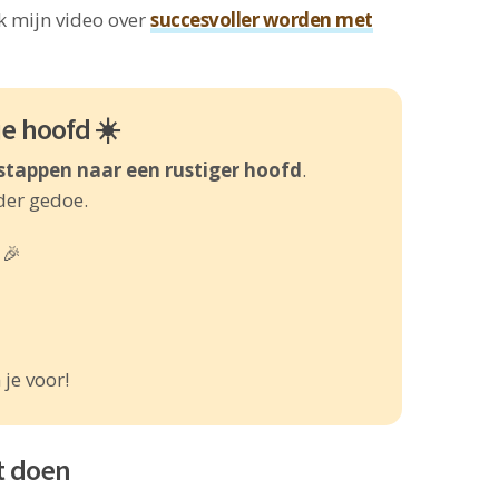
jk mijn video over
succesvoller worden met
je hoofd ☀️
 stappen naar een rustiger hoofd
.
nder gedoe.
🎉
je voor!
lt doen