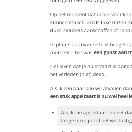
mijn geld
niet
heb uitgegeven.
Op het moment dat ik hiervoor koo
kunnen maken. Zoals luxe reizen m
dure meubels aanschaffen of rondl
In plaats daarvan zette ik het geld
moment – het was
een gunst aan m
Het leven dat je nu ervaart is opge
het verleden (niet) deed.
Als ik een paar kilo wil afvallen d
een stuk appeltaart is nu wel heel l
Als ik die appeltaart nu eet d
lange termijn zal het wel last