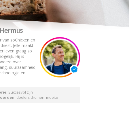
e Hermus
r van soChicken en
dnest. Jelle maakt
er leven graag zo
gelijk. Hij is
oneerd over
gang, duurzaamheid,
technologie en
rie:
Succesvol zijn
oorden:
doelen
,
dromen
,
moeite