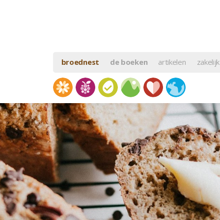
broednest
de boeken
artikelen
zakelijk