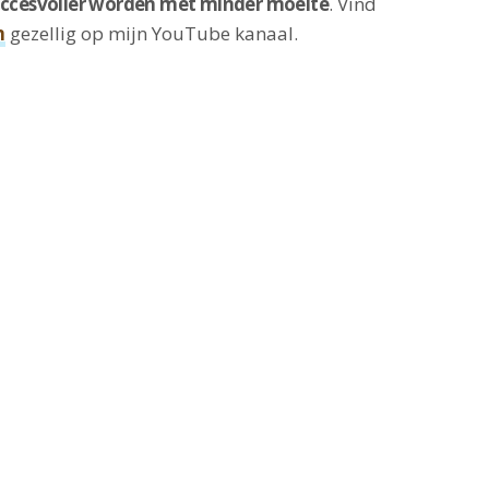
succesvoller worden met minder moeite
. Vind
n
gezellig op mijn YouTube kanaal.