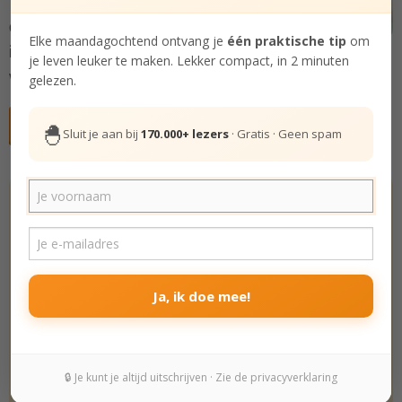
Ontdek
tips, inzichten,
Elke maandagochtend ontvang je
één praktische tip
om
inspiratie en oefeningen
om steeds meer jezelf te
je leven leuker te maken. Lekker compact, in 2 minuten
worden, in kleine praktische stappen. Doe je mee?
gelezen.
Gratis deelnemen aan cursus
🐣
Sluit je aan bij
170.000+ lezers
· Gratis · Geen spam
Hoe gelukkig ben jij echt? Doe de test.
De Gelukstest
Het leven is zeer de moeite waard.
Ja, ik doe mee!
Helemaal oneens
Oneens
🔒 Je kunt je altijd uitschrijven · Zie de privacyverklaring
Beetje oneens