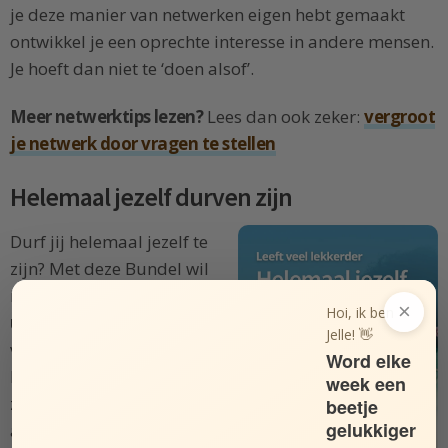
je deze manier van netwerken eigen hebt gemaakt
ontwikkel je een oprechte interesse in andere mensen.
Je hoeft dan niet te ‘doen alsof’.
Meer netwerktips lezen?
Lees dan ook zeker:
vergroot
je netwerk door vragen te stellen
Helemaal jezelf durven zijn
Durf jij helemaal jezelf te
zijn? Met deze Bundel wil
ik je inspireren om
je
×
Hoi, ik ben
unieke zelf te vieren
en de
Jelle! 👋
vrijheid te cultiveren om
Word elke
helemaal jezelf te durven
week een
zijn. Elke dag, ook bij
beetje
gelukkiger
andere mensen.