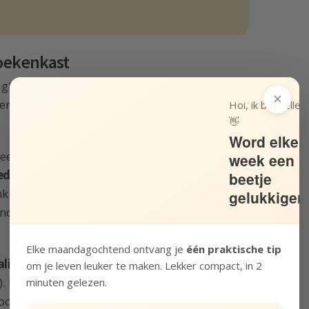
oekenkast
igheid die ik steeds minder nodig heb. Sinds
×
en valt er namelijk
steeds minder te
Hoi, ik ben Jelle!
👋
Word elke
heeft een paar jaar geleden de moeite
week een
edig op kleur te sorteren
. Van mij hoefde het
beetje
 juist gezellig vond. Maar hij zag het als een
gelukkiger
ond – het was aardig sjouwen – maar het
Elke maandagochtend ontvang je
één praktische tip
liseren
. De boeken verdwenen uit de
om je leven leuker te maken. Lekker compact, in 2
 En via het
tweedehands programma van
minuten gelezen.
or één hun weg uit ons huis richting nieuwe