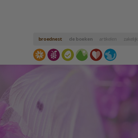
broednest
de boeken
artikelen
zakelijk