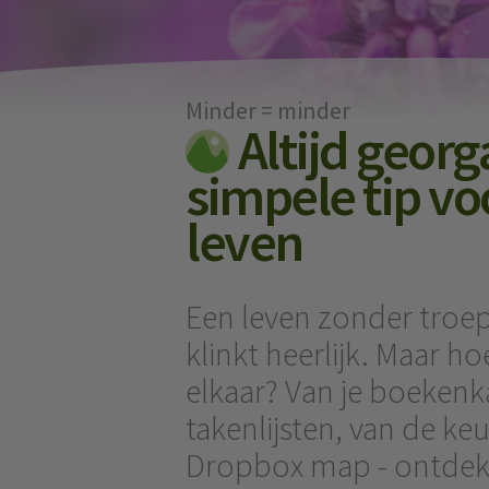
Minder = minder
Altijd georg
simpele tip v
leven
Een leven zonder troep
klinkt heerlijk. Maar hoe
elkaar? Van je boekenka
takenlijsten, van de keu
Dropbox map - ontdek 