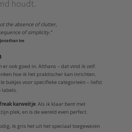
imd houdt.
not the absence of clutter,
sequence of simplicity.”
Jonathan Ive
n
 er ook goed in. Althans – dat vind ik zelf.
ken hoe ik het praktischer kan inrichten.
le bakjes voor specifieke categorieën – liefst
 labels.
-freak karweitje
. Als ik klaar bent met
ijn plek, en is de wereld even perfect.
odig, ik gris het uit het speciaal toegewezen