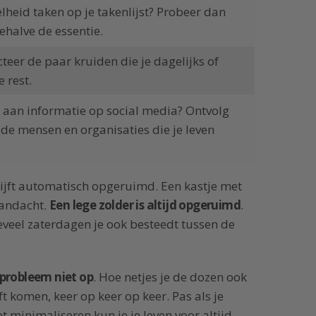
lheid taken op je takenlijst? Probeer dan
ehalve de essentie.
ecteer de paar kruiden die je dagelijks of
 rest.
 aan informatie op social media? Ontvolg
 de mensen en organisaties die je leven
ijft automatisch opgeruimd. Een kastje met
aandacht.
Een lege zolder is altijd opgeruimd
.
hoeveel zaterdagen je ook besteedt tussen de
 probleem niet op
. Hoe netjes je de dozen ook
jft komen, keer op keer op keer. Pas als je
 minimaliseren kun je je leven voor altijd