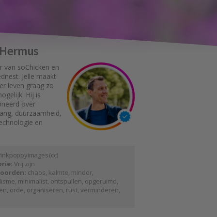
e Hermus
r van soChicken en
dnest. Jelle maakt
er leven graag zo
gelijk. Hij is
oneerd over
gang, duurzaamheid,
technologie en
 i n k p o p p y i m a g e s
(
cc
)
rie:
Vrij zijn
oorden:
chaos
,
kalmte
,
minder
,
lisme
,
minimalist
,
ontspullen
,
opgeruimd
,
en
,
orde
,
organiseren
,
rust
,
verminderen
,
d