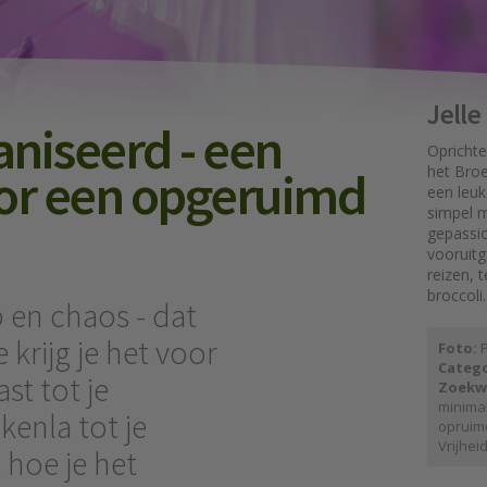
Jell
aniseerd - een
Oprichte
oor een opgeruimd
het Broe
een leuk
simpel mo
gepassi
vooruit
reizen, 
broccoli.
 en chaos - dat
 krijg je het voor
Foto:
P
Catego
st tot je
Zoekw
minima
kenla tot je
opruim
Vrijhei
hoe je het