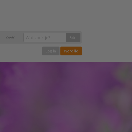
over
Ga
Log in
Word lid