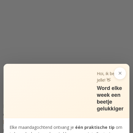
×
Hoi, ik ben
Jelle! 👋
Word elke
week een
beetje
Ben je toe aan meer rust, meer overzicht en meer
gelukkiger
eenvoud? In mijn online cursus
Minder meuk, meer
leuk
vind je een
praktisch stappenplan dat je helpt
Elke maandagochtend ontvang je
één praktische tip
om
minimaliseren en je leven simpeler te maken
.