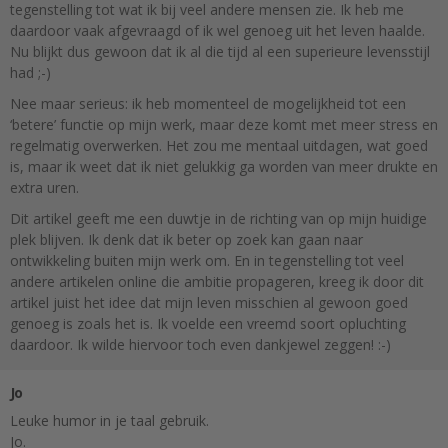
tegenstelling tot wat ik bij veel andere mensen zie. Ik heb me
daardoor vaak afgevraagd of ik wel genoeg uit het leven haalde.
Nu blijkt dus gewoon dat ik al die tijd al een superieure levensstijl
had ;-)
Nee maar serieus: ik heb momenteel de mogelijkheid tot een
‘betere’ functie op mijn werk, maar deze komt met meer stress en
regelmatig overwerken. Het zou me mentaal uitdagen, wat goed
is, maar ik weet dat ik niet gelukkig ga worden van meer drukte en
extra uren.
Dit artikel geeft me een duwtje in de richting van op mijn huidige
plek blijven. Ik denk dat ik beter op zoek kan gaan naar
ontwikkeling buiten mijn werk om. En in tegenstelling tot veel
andere artikelen online die ambitie propageren, kreeg ik door dit
artikel juist het idee dat mijn leven misschien al gewoon goed
genoeg is zoals het is. Ik voelde een vreemd soort opluchting
daardoor. Ik wilde hiervoor toch even dankjewel zeggen! :-)
Jo
Leuke humor in je taal gebruik.
Jo.