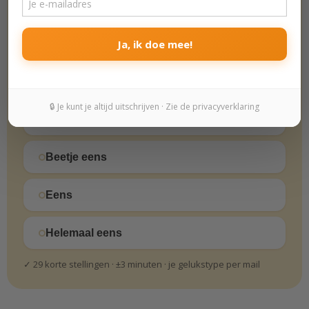
Het leven is zeer de moeite waard.
Helemaal oneens
Ja, ik doe mee!
Oneens
🔒 Je kunt je altijd uitschrijven · Zie de privacyverklaring
Beetje oneens
Beetje eens
Eens
Helemaal eens
✓ 29 korte stellingen · ±3 minuten · je gelukstype per mail