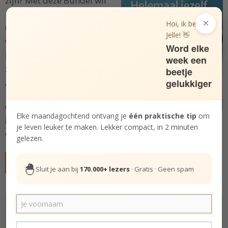
zijn? Met deze Bundel wil
ik je inspireren om
je
×
Hoi, ik ben
unieke zelf te vieren
en de
Jelle! 👋
vrijheid te cultiveren om
Word elke
helemaal jezelf te durven
week een
zijn. Elke dag, ook bij
beetje
andere mensen.
gelukkiger
Ontdek
tips, inzichten,
Elke maandagochtend ontvang je
één praktische tip
om
inspiratie en oefeningen
om steeds meer jezelf te
je leven leuker te maken. Lekker compact, in 2 minuten
worden, in kleine praktische stappen. Doe je mee?
gelezen.
Gratis deelnemen aan cursus
🐣
Sluit je aan bij
170.000+ lezers
· Gratis · Geen spam
Hoe gelukkig ben jij echt? Doe de test.
De Gelukstest