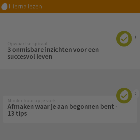
Hierna lezen
1
Opwaartse spiraal
3 onmisbare inzichten voor een
succesvol leven
2
Minder hooi op je vork
Afmaken waar je aan begonnen bent -
13 tips