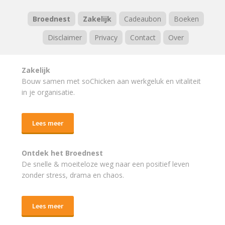
Broednest
Zakelijk
Cadeaubon
Boeken
Disclaimer
Privacy
Contact
Over
Zakelijk
Bouw samen met soChicken aan werkgeluk en vitaliteit
in je organisatie.
Lees meer
Ontdek het Broednest
De snelle & moeiteloze weg naar
een positief leven
zonder stress, drama en chaos.
Lees meer