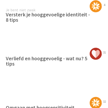
4
Je bent niet zwak
Versterk je hooggevoelige identiteit -
8 tips
31
Verliefd en hooggevoelig - wat nu? 5
tips
32
Omgaan met hoogsensitiviteit