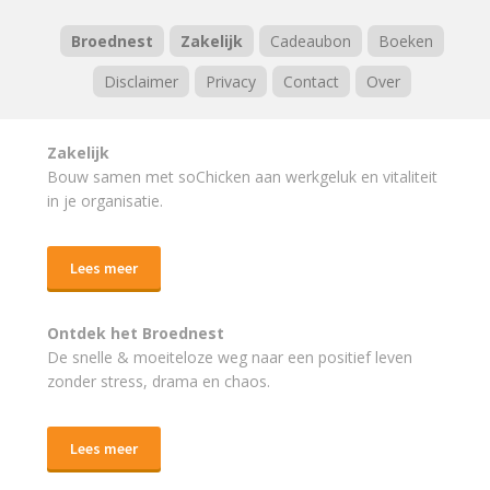
Broednest
Zakelijk
Cadeaubon
Boeken
Disclaimer
Privacy
Contact
Over
Zakelijk
Bouw samen met soChicken aan werkgeluk en vitaliteit
in je organisatie.
Lees meer
Ontdek het Broednest
De snelle & moeiteloze weg naar
een positief leven
zonder stress, drama en chaos.
Lees meer