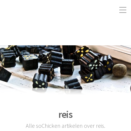
reis
Alle soChicken artikelen over reis.