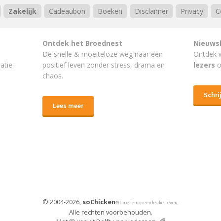
Zakelijk
Cadeaubon
Boeken
Disclaimer
Privacy
C
Ontdek het Broednest
Nieuws
De snelle & moeiteloze weg naar
een
Ontdek 
atie.
positief leven
zonder stress, drama en
lezers
o
chaos.
Schrij
Lees meer
© 2004-2026,
soChicken
® broeden op een leuker leven.
Alle rechten voorbehouden.