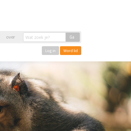
over
Ga
Log in
Word lid