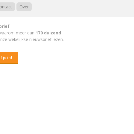
ontact
Over
brief
waarom meer dan
170 duizend
nze wekelijkse nieuwsbrief lezen.
f je in!