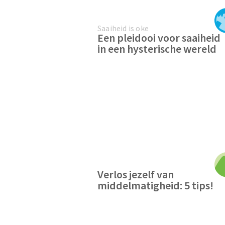
Saaiheid is oke
Een pleidooi voor saaiheid
in een hysterische wereld
Verlos jezelf van
middelmatigheid: 5 tips!