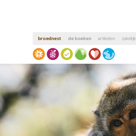
broednest
de boeken
artikelen
zakelijk