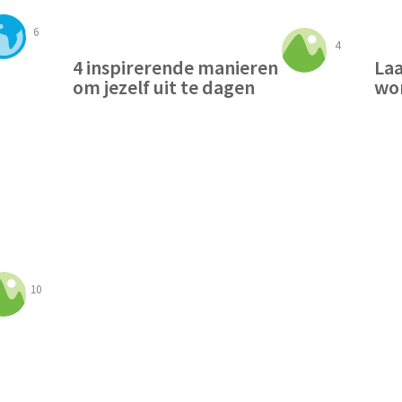
6
4
4 inspirerende manieren
Laa
om jezelf uit te dagen
wo
10