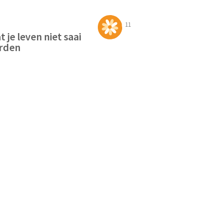
11
t je leven niet saai
rden