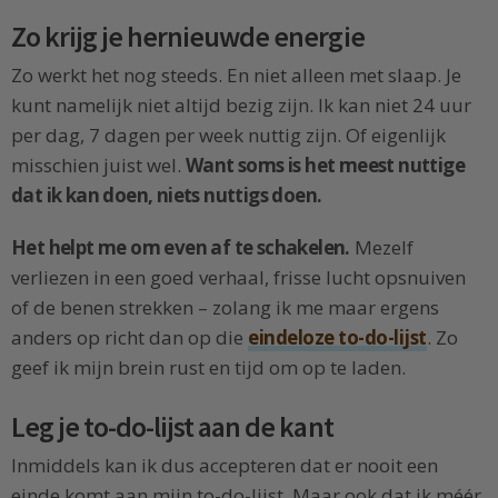
Zo krijg je hernieuwde energie
Zo werkt het nog steeds. En niet alleen met slaap. Je
kunt namelijk niet altijd bezig zijn. Ik kan niet 24 uur
per dag, 7 dagen per week nuttig zijn. Of eigenlijk
misschien juist wel.
Want soms is het meest nuttige
dat ik kan doen, niets nuttigs doen.
Het helpt me om even af te schakelen.
Mezelf
verliezen in een goed verhaal, frisse lucht opsnuiven
of de benen strekken – zolang ik me maar ergens
anders op richt dan op die
eindeloze to-do-lijst
. Zo
geef ik mijn brein rust en tijd om op te laden.
Leg je to-do-lijst aan de kant
Inmiddels kan ik dus accepteren dat er nooit een
einde komt aan mijn to-do-lijst. Maar ook dat ik méér