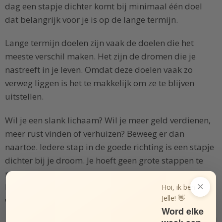
dag een stapje dichter komt bij minimaal één doel
dat belangrijk voor je is op de lange termijn.
Lange termijn doelen zijn vaak de doelen die het
meeste verschil maken. Het zijn de dromen die je
nastreeft in je leven. Omdat deze doelen vaak zo
verweg liggen is het te makkelijk om ze te blijven
uitstellen.
Wil je een slank lichaam? Wil je meer geld verdienen,
meer rust vinden of verhuizen? Beweeg er dan
naartoe. Iedere stap in de goede richting is een stapje
dichter bij je droom. Je hoeft geen grote stappen te
maken, zorg dat je iedere dag een beetje beweegt. Zo
×
blijf je bezig met je dromen en worden ze
Hoi, ik ben
Jelle! 👋
werkelijkheid voor je het weet! Lees ook:
Word elke