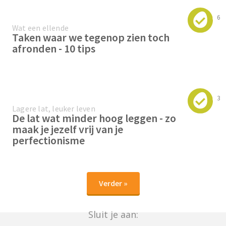
6
Wat een ellende
Taken waar we tegenop zien toch
afronden - 10 tips
3
Lagere lat, leuker leven
De lat wat minder hoog leggen - zo
maak je jezelf vrij van je
perfectionisme
Verder »
Sluit je aan: