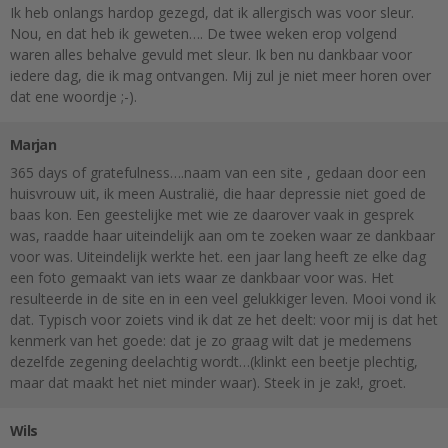
Ik heb onlangs hardop gezegd, dat ik allergisch was voor sleur.
Nou, en dat heb ik geweten…. De twee weken erop volgend
waren alles behalve gevuld met sleur. Ik ben nu dankbaar voor
iedere dag, die ik mag ontvangen. Mij zul je niet meer horen over
dat ene woordje ;-).
Marjan
365 days of gratefulness….naam van een site , gedaan door een
huisvrouw uit, ik meen Australië, die haar depressie niet goed de
baas kon. Een geestelijke met wie ze daarover vaak in gesprek
was, raadde haar uiteindelijk aan om te zoeken waar ze dankbaar
voor was. Uiteindelijk werkte het. een jaar lang heeft ze elke dag
een foto gemaakt van iets waar ze dankbaar voor was. Het
resulteerde in de site en in een veel gelukkiger leven. Mooi vond ik
dat. Typisch voor zoiets vind ik dat ze het deelt: voor mij is dat het
kenmerk van het goede: dat je zo graag wilt dat je medemens
dezelfde zegening deelachtig wordt…(klinkt een beetje plechtig,
maar dat maakt het niet minder waar). Steek in je zak!, groet.
Wils