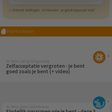
✓ 29 korte stellingen · ±3 minuten · je gelukstype per mail
Hierna lezen
6
Je bent wel goed genoeg
Zelfacceptatie vergroten - je bent
goed zoals je bent (+ video)
8
Je bent geen palmboom
Eindelijk omarmen wie je bent - deze 3