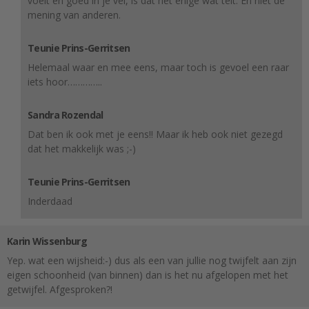
voelt en goed in je vel, is dat het enige wat telt. En niet de
mening van anderen.
Teunie Prins-Gerritsen
Helemaal waar en mee eens, maar toch is gevoel een raar
iets hoor…………..
Sandra Rozendal
Dat ben ik ook met je eens!! Maar ik heb ook niet gezegd
dat het makkelijk was ;-)
Teunie Prins-Gerritsen
Inderdaad
Karin Wissenburg
Yep. wat een wijsheid:-) dus als een van jullie nog twijfelt aan zijn
eigen schoonheid (van binnen) dan is het nu afgelopen met het
getwijfel. Afgesproken?!