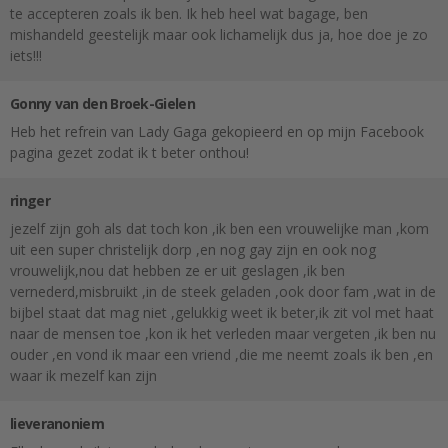
te accepteren zoals ik ben. Ik heb heel wat bagage, ben
mishandeld geestelijk maar ook lichamelijk dus ja, hoe doe je zo
iets!!!
Gonny van den Broek-Gielen
Heb het refrein van Lady Gaga gekopieerd en op mijn Facebook
pagina gezet zodat ik t beter onthou!
ringer
jezelf zijn goh als dat toch kon ,ik ben een vrouwelijke man ,kom
uit een super christelijk dorp ,en nog gay zijn en ook nog
vrouwelijk,nou dat hebben ze er uit geslagen ,ik ben
vernederd,misbruikt ,in de steek geladen ,ook door fam ,wat in de
bijbel staat dat mag niet ,gelukkig weet ik beter,ik zit vol met haat
naar de mensen toe ,kon ik het verleden maar vergeten ,ik ben nu
ouder ,en vond ik maar een vriend ,die me neemt zoals ik ben ,en
waar ik mezelf kan zijn
lieveranoniem