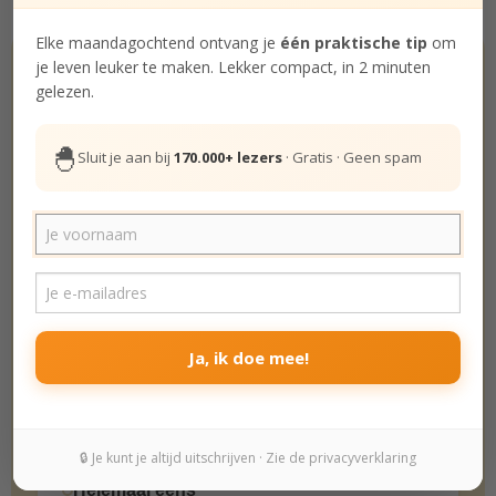
Elke maandagochtend ontvang je
één praktische tip
om
Hoe gelukkig ben jij echt? Doe de test.
je leven leuker te maken. Lekker compact, in 2 minuten
De Gelukstest
gelezen.
Het leven is zeer de moeite waard.
🐣
Sluit je aan bij
170.000+ lezers
· Gratis · Geen spam
Helemaal oneens
Oneens
Beetje oneens
Ja, ik doe mee!
Beetje eens
Eens
🔒 Je kunt je altijd uitschrijven · Zie de privacyverklaring
Helemaal eens