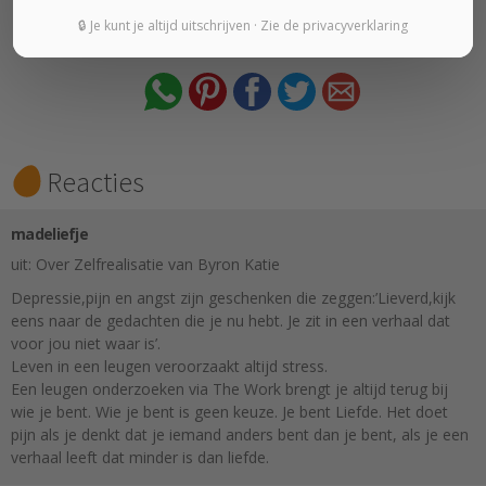
🔒 Je kunt je altijd uitschrijven · Zie de privacyverklaring
vertel het verder:
Reacties
madeliefje
uit: Over Zelfrealisatie van Byron Katie
Depressie,pijn en angst zijn geschenken die zeggen:’Lieverd,kijk
eens naar de gedachten die je nu hebt. Je zit in een verhaal dat
voor jou niet waar is’.
Leven in een leugen veroorzaakt altijd stress.
Een leugen onderzoeken via The Work brengt je altijd terug bij
wie je bent. Wie je bent is geen keuze. Je bent Liefde. Het doet
pijn als je denkt dat je iemand anders bent dan je bent, als je een
verhaal leeft dat minder is dan liefde.