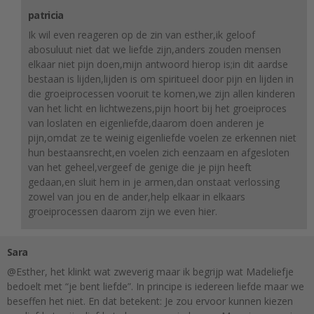
patricia
Ik wil even reageren op de zin van esther,ik geloof
abosuluut niet dat we liefde zijn,anders zouden mensen
elkaar niet pijn doen,mijn antwoord hierop is;in dit aardse
bestaan is lijden,lijden is om spiritueel door pijn en lijden in
die groeiprocessen vooruit te komen,we zijn allen kinderen
van het licht en lichtwezens,pijn hoort bij het groeiproces
van loslaten en eigenliefde,daarom doen anderen je
pijn,omdat ze te weinig eigenliefde voelen ze erkennen niet
hun bestaansrecht,en voelen zich eenzaam en afgesloten
van het geheel,vergeef de genige die je pijn heeft
gedaan,en sluit hem in je armen,dan onstaat verlossing
zowel van jou en de ander,help elkaar in elkaars
groeiprocessen daarom zijn we even hier.
Sara
@Esther, het klinkt wat zweverig maar ik begrijp wat Madeliefje
bedoelt met “je bent liefde”. In principe is iedereen liefde maar we
beseffen het niet. En dat betekent: Je zou ervoor kunnen kiezen