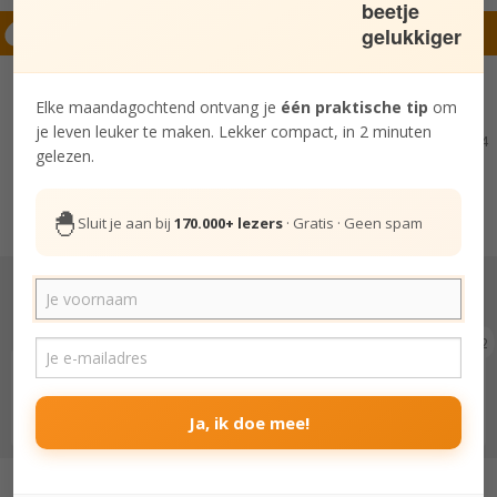
beetje
Hierna lezen
gelukkiger
Elke maandagochtend ontvang je
één praktische tip
om
je leven leuker te maken. Lekker compact, in 2 minuten
14
gelezen.
Welke gewoontes herken jij?
7 kleine gewoontes die je ongelukkig
maken
🐣
Sluit je aan bij
170.000+ lezers
· Gratis · Geen spam
12
Zonnetje in huis
Hoe ik een winterdepressie versla met
mijn daglichtlamp
Ja, ik doe mee!