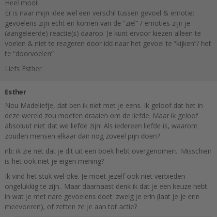
Heel mooi!
Er is naar mijn idee wel een verschil tussen gevoel & emotie:
gevoelens zijn echt en komen van de “ziel” / emoties zijn je
(aangeleerde) reactie(s) daarop. Je kunt ervoor kiezen alleen te
voelen & niet te reageren door idd naar het gevoel te “kijken”/ het
te “doorvoelen”
Liefs Esther
Esther
Nou Madeliefje, dat ben ik niet met je eens. Ik geloof dat het in
deze wereld zou moeten draaien om de liefde. Maar ik geloof
absoluut niet dat we liefde zijn! Als iedereen liefde is, waarom
zouden mensen elkaar dan nog zoveel pijn doen?
nb: ik zie net dat je dit uit een boek hebt overgenomen.. Misschien
is het ook niet je eigen mening?
Ik vind het stuk wel oke. Je moet jezelf ook niet verbieden
ongelukkig te zijn.. Maar daarnaast denk ik dat je een keuze hebt
in wat je met nare gevoelens doet: zwelg je erin (laat je je erin
meevoeren), of zetten ze je aan tot actie?