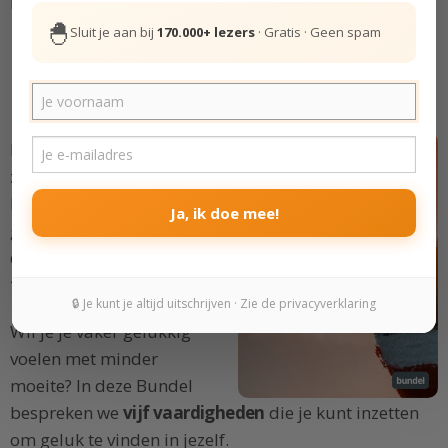
helpen je zorgen te verminderen.
🐣
Sluit je aan bij
170.000+ lezers
· Gratis · Geen spam
Echt geluk vinden in jezelf
Hoe kun je gelukkig zijn,
zelfs als het leven niet
loopt zoals je wilt? Door je
Ja, ik doe mee!
geluk los te koppelen van
de externe wereld en
geluk
te vinden in jezelf
.
🔒 Je kunt je altijd uitschrijven · Zie de privacyverklaring
Wil je je vaker gelukkig
voelen met minder
moeite? In deze Bundel
bespreken we
vijf vaardigheden
die je kunt inzetten
om geluk te vinden in jezelf.