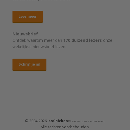
Lees meer
Nieuwsbrief
Ontdek waarom meer dan
170 duizend lezers
onze
wekelijkse nieuwsbrief lezen.
Schrijf je in!
© 2004-2026,
soChicken
® broeden op een leuker leven.
Alle rechten voorbehouden.