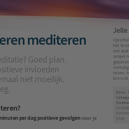
Jell
eren mediteren
Oprichte
het Broe
een leuk
simpel mo
ditatie? Goed plan.
gepassi
sitieve invloeden
vooruit
reizen, 
lemaal niet moeilijk.
broccoli.
weg.
Foto:
1
Catego
Zoekw
iteren?
innerli
medite
 minuten per dag positieve gevolgen
voor je
yoga