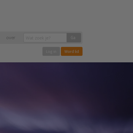
over
Ga
Log in
Word lid