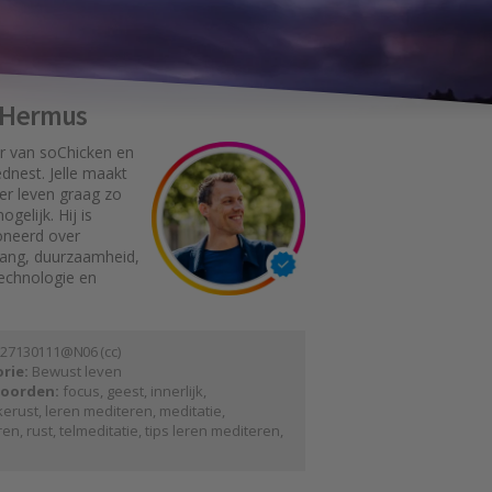
e Hermus
r van soChicken en
dnest. Jelle maakt
er leven graag zo
gelijk. Hij is
oneerd over
gang, duurzaamheid,
technologie en
 2 7 1 3 0 1 1 1 @ N 0 6
(
cc
)
rie:
Bewust leven
oorden:
focus
,
geest
,
innerlijk
,
jkerust
,
leren mediteren
,
meditatie
,
ren
,
rust
,
telmeditatie
,
tips leren mediteren
,