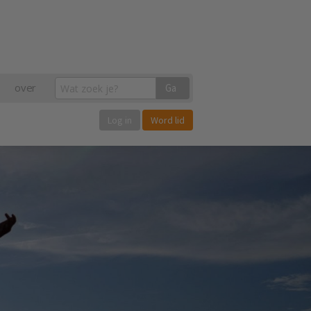
over
Ga
Log in
Word lid