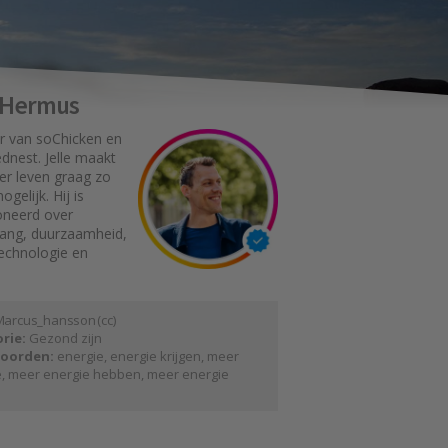
e Hermus
r van soChicken en
dnest. Jelle maakt
er leven graag zo
gelijk. Hij is
oneerd over
gang, duurzaamheid,
technologie en
 a r c u s _ h a n s s o n
(
cc
)
rie:
Gezond zijn
oorden:
energie
,
energie krijgen
,
meer
e
,
meer energie hebben
,
meer energie