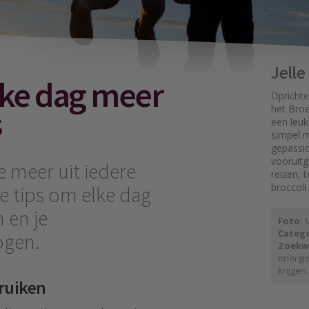
Jell
elke dag meer
Oprichte
s
het Broe
een leuk
simpel mo
gepassi
vooruit
e meer uit iedere
reizen, 
broccoli.
e tips om elke dag
 en je
Foto:
M
Catego
ogen.
Zoekw
energi
krijgen
bruiken