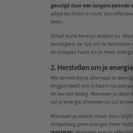
gevolgd door een langere periode v
altijd de finish in zicht. Een effect
leven.
Streef korte termijn doelen na. Wer
vervolgens de tijd om te herstellen
en ontspan hard als je meer energie
2. Herstellen om je energi
We nemen bijna allemaal te weinig 
krijgen heeft ons lichaam na een p
en herstel nodig. Wanneer je deze t
zal je energie afnemen en zul je vro
Wanneer je steeds maar door blijft g
simpelweg geen energie meer heb
presteren
. Wanneer je echt effecti