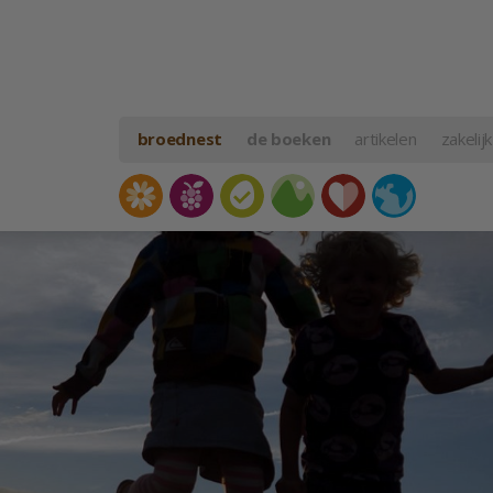
broednest
de boeken
artikelen
zakelijk