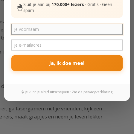
Sluit je aan bij
170.000+ lezers
· Gratis · Geen
🐣
spam
 even de buitenlucht op, mediteer na een
 slaap en neem regelmatig écht vrij. Eén
 te bekomen van dagelijkse stress.
n is het verstandig om dagelijks de tijd nemen
Ja, ik doe mee!
dan plezier. En weinig dingen brengen je
🔒 Je kunt je altijd uitschrijven · Zie de privacyverklaring
tner, ga lasergamen met je vrienden, kijk een
reis, maak grapjes en neem je leven lekker