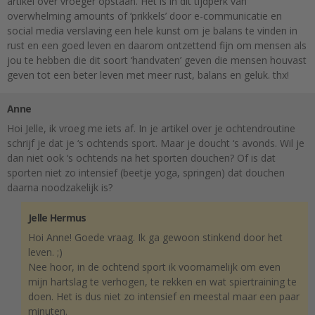
artikel over vroeger opstaan. Het is in dit tijdperk van
overwhelming amounts of ‘prikkels’ door e-communicatie en
social media verslaving een hele kunst om je balans te vinden in
rust en een goed leven en daarom ontzettend fijn om mensen als
jou te hebben die dit soort ‘handvaten’ geven die mensen houvast
geven tot een beter leven met meer rust, balans en geluk. thx!
Anne
Hoi Jelle, ik vroeg me iets af. In je artikel over je ochtendroutine
schrijf je dat je ‘s ochtends sport. Maar je doucht ‘s avonds. Wil je
dan niet ook ‘s ochtends na het sporten douchen? Of is dat
sporten niet zo intensief (beetje yoga, springen) dat douchen
daarna noodzakelijk is?
Jelle Hermus
Hoi Anne! Goede vraag. Ik ga gewoon stinkend door het
leven. ;)
Nee hoor, in de ochtend sport ik voornamelijk om even
mijn hartslag te verhogen, te rekken en wat spiertraining te
doen. Het is dus niet zo intensief en meestal maar een paar
minuten.