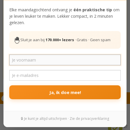
Elke maandagochtend ontvang je
één praktische tip
om
Beetje oneens
je leven leuker te maken. Lekker compact, in 2 minuten
gelezen.
Beetje eens
🐣
Sluit je aan bij
170.000+ lezers
· Gratis · Geen spam
Eens
Helemaal eens
✓ 29 korte stellingen · ±3 minuten · je gelukstype per mail
Ja, ik doe mee!
Hierna lezen
🔒 Je kunt je altijd uitschrijven · Zie de privacyverklaring
27