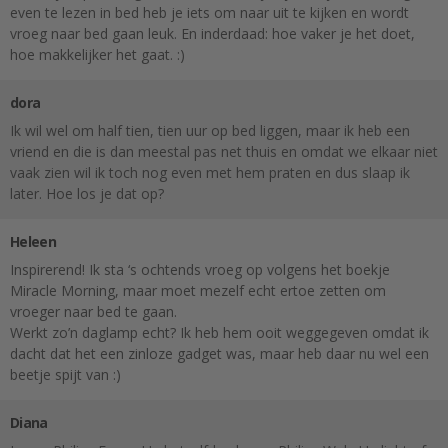
even te lezen in bed heb je iets om naar uit te kijken en wordt
vroeg naar bed gaan leuk. En inderdaad: hoe vaker je het doet,
hoe makkelijker het gaat. :)
dora
Ik wil wel om half tien, tien uur op bed liggen, maar ik heb een
vriend en die is dan meestal pas net thuis en omdat we elkaar niet
vaak zien wil ik toch nog even met hem praten en dus slaap ik
later. Hoe los je dat op?
Heleen
Inspirerend! Ik sta ‘s ochtends vroeg op volgens het boekje
Miracle Morning, maar moet mezelf echt ertoe zetten om
vroeger naar bed te gaan.
Werkt zo’n daglamp echt? Ik heb hem ooit weggegeven omdat ik
dacht dat het een zinloze gadget was, maar heb daar nu wel een
beetje spijt van :)
Diana