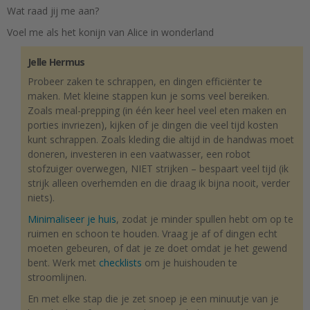
Wat raad jij me aan?
Voel me als het konijn van Alice in wonderland
Jelle Hermus
Probeer zaken te schrappen, en dingen efficiënter te
maken. Met kleine stappen kun je soms veel bereiken.
Zoals meal-prepping (in één keer heel veel eten maken en
porties invriezen), kijken of je dingen die veel tijd kosten
kunt schrappen. Zoals kleding die altijd in de handwas moet
doneren, investeren in een vaatwasser, een robot
stofzuiger overwegen, NIET strijken – bespaart veel tijd (ik
strijk alleen overhemden en die draag ik bijna nooit, verder
niets).
Minimaliseer je huis
, zodat je minder spullen hebt om op te
ruimen en schoon te houden. Vraag je af of dingen echt
moeten gebeuren, of dat je ze doet omdat je het gewend
bent. Werk met
checklists
om je huishouden te
stroomlijnen.
En met elke stap die je zet snoep je een minuutje van je