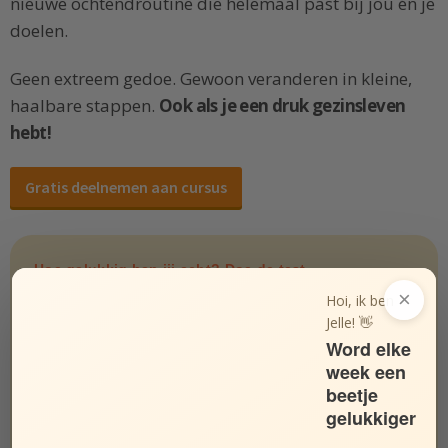
nieuwe ochtendroutine die helemaal past bij jou én je
doelen.
Geen extreem gedoe. Gewoon veranderen in kleine,
haalbare stappen.
Ook als je een druk gezinsleven
hebt!
Gratis deelnemen aan cursus
Hoe gelukkig ben jij echt? Doe de test.
De Gelukstest
×
Hoi, ik ben
Jelle! 👋
Het leven is zeer de moeite waard.
Word elke
week een
Helemaal oneens
beetje
gelukkiger
Oneens