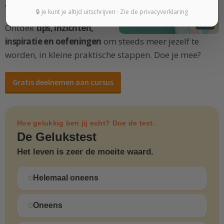
andere mensen.
🔒 Je kunt je altijd uitschrijven · Zie de privacyverklaring
Ontdek
tips, inzichten,
inspiratie en oefeningen
om steeds meer jezelf te
worden, in kleine praktische stappen. Doe je mee?
Gratis deelnemen aan cursus
Hoe gelukkig ben jij echt? Doe de test.
De Gelukstest
Het leven is zeer de moeite waard.
Helemaal oneens
Oneens