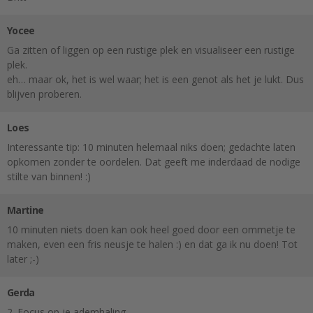
Yocee
Ga zitten of liggen op een rustige plek en visualiseer een rustige
plek.
eh… maar ok, het is wel waar; het is een genot als het je lukt. Dus
blijven proberen.
Loes
Interessante tip: 10 minuten helemaal niks doen; gedachte laten
opkomen zonder te oordelen. Dat geeft me inderdaad de nodige
stilte van binnen! :)
Martine
10 minuten niets doen kan ook heel goed door een ommetje te
maken, even een fris neusje te halen :) en dat ga ik nu doen! Tot
later ;-)
Gerda
2. Focus op je ademhaling