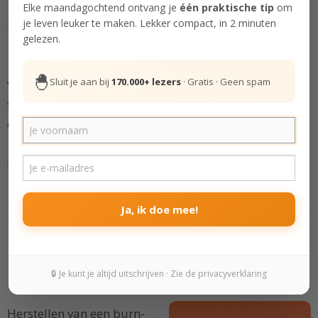
Elke maandagochtend ontvang je
één praktische tip
om
Instagram
.
je leven leuker te maken. Lekker compact, in 2 minuten
gelezen.
Bedankt voor het luisteren!
🙏🏼
🐣
Sluit je aan bij
170.000+ lezers
· Gratis · Geen spam
Vind je
Steeds leuker
waardevol? Volg ons dan in je
favoriete podcast app en geef de show gerust rating
of een review! Dankjewel voor je support! 💛
Beluister alle podcasts...
Ja, ik doe mee!
🔒 Je kunt je altijd uitschrijven · Zie de privacyverklaring
Snel herstellen van een burn-out
Herstellen van een burn-