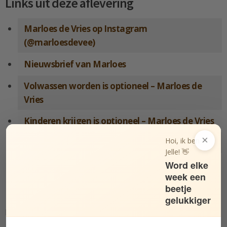
Links uit deze aflevering
Marloes de Vries op Instagram
(@marloesdevee)
Nieuwsbrief van Marloes
Volwassen worden is optioneel – Marloes de
Vries
Kinderen krijgen is optioneel – Marloes de Vries
×
Hoi, ik ben
On Connection – Kae Tempest
Jelle! 👋
Claire Keegan – Ierse schrijfster
Word elke
week een
beetje
Heb je feedback?
gelukkiger
Heb je vragen aan ons of wil je je feedback delen?
Plaats hieronder een reactie
, stuur een DM via
mijn