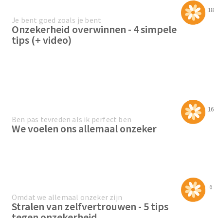
18
Je bent goed zoals je bent
Onzekerheid overwinnen - 4 simpele
tips (+ video)
16
Ben pas tevreden als ik perfect ben
We voelen ons allemaal onzeker
6
Omdat we allemaal onzeker zijn
Stralen van zelfvertrouwen - 5 tips
tegen onzekerheid