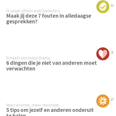
11
Ik praat alleen over hamsters
Maak jij deze 7 fouten in alledaagse
gesprekken?
8
Scheelt een hoop drama
6 dingen die je niet van anderen moet
verwachten
27
Meer ellende, meer resultaat
5 tips om jezelf en anderen onderuit
te halen