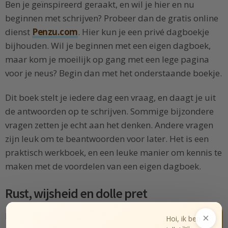
Ben je geïnspireerd geraakt, en wil je hier en nu
beginnen met schrijven? Probeer dan de gratis online
dienst
Penzu.com
. Hier kun je een privé dagboekje
bijhouden. Wil je beginnen met een eigen dagboek,
maar kom je moeilijk op gang met een lege pagina
voor je neus? Begin dan met het onderstaande boekje.
Dit boek stelt je iedere dag een vraag, en daagt je uit
de antwoorden op te schrijven. Sommige bijzondere
vragen zetten je echt aan het denken. Andere vragen
zijn leuk om te beantwoorden voor later. Het is een
praktisch werkboek, en een leuke manier om kennis te
maken met de voordelen van een eigen dagboek.
Rust, wijsheid en dolle pret
Een simpele journaling
×
Hoi, ik ben