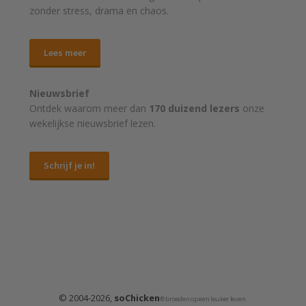
zonder stress, drama en chaos.
Lees meer
Nieuwsbrief
Ontdek waarom meer dan
170 duizend lezers
onze
wekelijkse nieuwsbrief lezen.
Schrijf je in!
© 2004-2026,
soChicken
® broeden op een leuker leven.