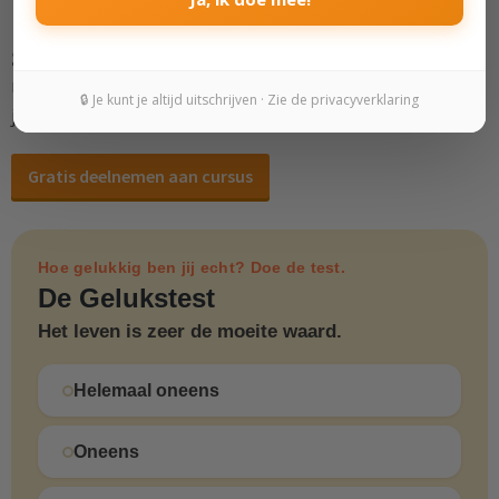
Ervaar meer zelfinzicht, wijsheid en persoonlijke
groei
. Leer patronen herkennen én doorbreken, ervaar
meer dankbaarheid en ontwikkel rust met je eigen
🔒 Je kunt je altijd uitschrijven · Zie de privacyverklaring
journal.
Gratis deelnemen aan cursus
Hoe gelukkig ben jij echt? Doe de test.
De Gelukstest
Het leven is zeer de moeite waard.
Helemaal oneens
Oneens