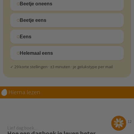
Beetje oneens
Beetje eens
Eens
Helemaal eens
✓ 29 korte stellingen · ±3 minuten · je gelukstype per mail
Hierna lezen
12
Lief dagboek...
Hoe een dagboek je leven beter