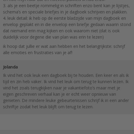
3. als je een beetje rommelig in schriften enzo bent kan je lijstjes,
schema’s en speciale briefjes in je dagboek schrijven en plakken.
4. leuk detail: ik heb op de eerste bladzijde van mijn dagboek en
envelop geplakt en in die envelop een briefje gedaan waarin stond
dat niemand erin mag kijken en ook waarom niet (dat is ook
duidelijk voor degene die van plan was erin te lezen)
ik hoop dat jullie er wat aan hebben en het belangrijkste: schrijf
alle emoties en frustraties van je af!
Jolanda
Ik vind het ook leuk een dagboek bij te houden. Een keer en als ik
tijd en zin heb vaker. Ik vind het leuk om terug te kunnen lezen. Ik
vind het zoals terugkijken naar je vakantiefoto’s maar met je
eigen geschreven verhaal kan je er echt weer opnieuw van
genieten. De mindere leuke gebeurtenissen schrijf ik in een ander
schriftje zodat het leuk blijft om terug te lezen.