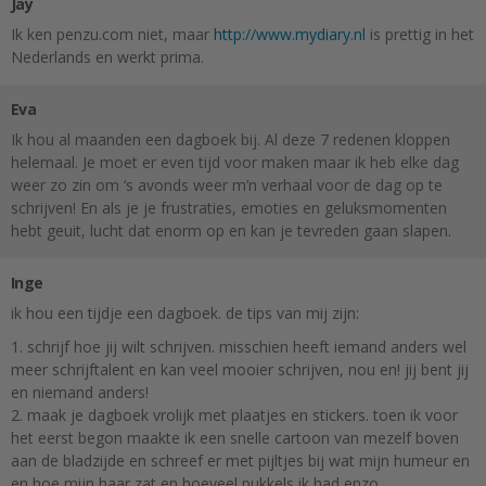
Jay
Ik ken penzu.com niet, maar
http://www.mydiary.nl
is prettig in het
Nederlands en werkt prima.
Eva
Ik hou al maanden een dagboek bij. Al deze 7 redenen kloppen
helemaal. Je moet er even tijd voor maken maar ik heb elke dag
weer zo zin om ‘s avonds weer m’n verhaal voor de dag op te
schrijven! En als je je frustraties, emoties en geluksmomenten
hebt geuit, lucht dat enorm op en kan je tevreden gaan slapen.
Inge
ik hou een tijdje een dagboek. de tips van mij zijn:
1. schrijf hoe jij wilt schrijven. misschien heeft iemand anders wel
meer schrijftalent en kan veel mooier schrijven, nou en! jij bent jij
en niemand anders!
2. maak je dagboek vrolijk met plaatjes en stickers. toen ik voor
het eerst begon maakte ik een snelle cartoon van mezelf boven
aan de bladzijde en schreef er met pijltjes bij wat mijn humeur en
en hoe mijn haar zat en hoeveel pukkels ik had enzo.