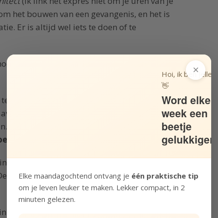
hitect
(ik link het expres niet om je uren van je
 om het bouwen van een gevangenis, en het is
ie. Er is altijd wel iets te doen of te
n nodig heeft om nooit meer te stoppen met
×
Hoi, ik ben Jelle!
👋
Word elke
j te houden hoeveel uur ik al heb besteed aan
week een
 de avonden. En na een paar avonden
stond de
beetje
n. Zeker nadat ik besefte dat ik in diezelfde
gelukkiger
zoen van
House of Cards
had verstookt
.
 inspireren hun leven
niet te vergooien
aan
De persoon die er nota bene het boek over aan
Elke maandagochtend ontvang je
één praktische tip
om je leven leuker te maken. Lekker compact, in 2
minuten gelezen.
n zowel de game als in die serie. Maar niet in