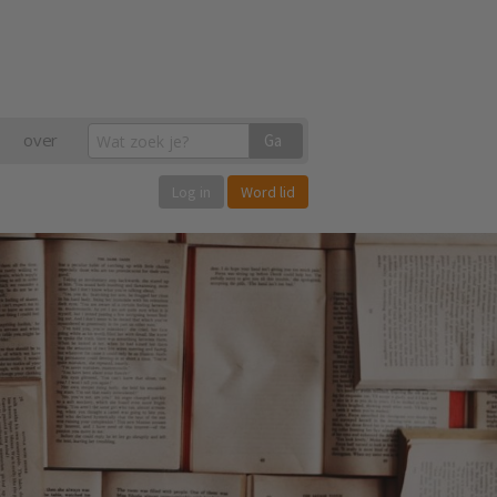
over
Ga
Log in
Word lid