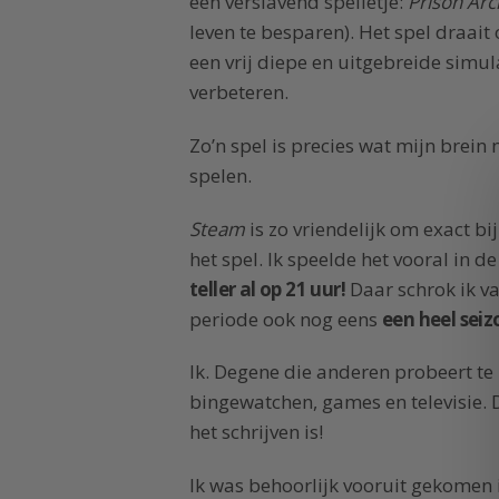
een verslavend spelletje:
Prison Arc
leven te besparen). Het spel draait
een vrij diepe en uitgebreide simulat
verbeteren.
Zo’n spel is precies wat mijn brei
spelen.
Steam
is zo vriendelijk om exact bi
het spel. Ik speelde het vooral in
teller al op 21 uur!
Daar schrok ik va
periode ook nog eens
een heel sei
Ik. Degene die anderen probeert te
bingewatchen, games en televisie. 
het schrijven is!
Ik was behoorlijk vooruit gekomen i