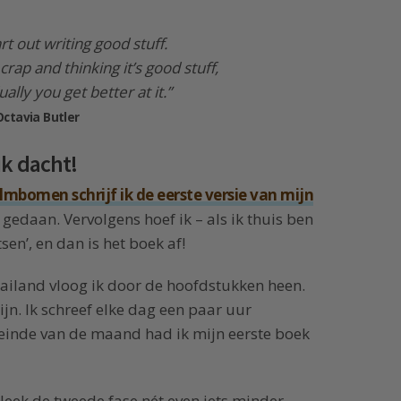
rt out writing good stuff.
crap and thinking it’s good stuff,
ally you get better at it.”
Octavia Butler
ik dacht!
lmbomen schrijf ik de eerste versie van mijn
 gedaan. Vervolgens hoef ik – als ik thuis ben
sen’, en dan is het boek af!
Thailand vloog ik door de hoofdstukken heen.
ijn. Ik schreef elke dag een paar uur
einde van de maand had ik mijn eerste boek
bleek de tweede fase nét even iets minder