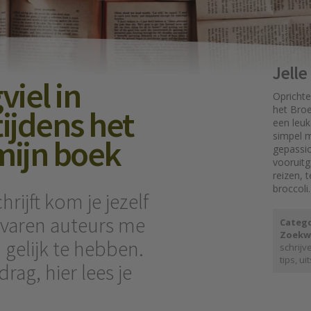
Jell
viel in
Oprichte
tijdens het
het Broe
een leuk
simpel mo
mijn boek
gepassi
vooruit
reizen, 
broccoli.
rijft kom je jezelf
ervaren auteurs me
Catego
Zoekw
 gelijk te hebben.
schrijv
tips
,
uit
drag, hier lees je