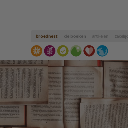
broednest
de boeken
artikelen
zakelijk