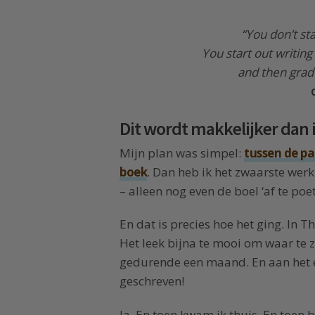
“You don’t sta
You start out writing 
and then gradu
Dit wordt makkelijker dan 
Mijn plan was simpel:
tussen de pa
boek
. Dan heb ik het zwaarste werk
– alleen nog even de boel ‘af te poet
En dat is precies hoe het ging. In 
Het leek bijna te mooi om waar te z
gedurende een maand. En aan het 
geschreven!
Ja. En toen kwam ik thuis. En toen 