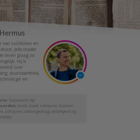
e Hermus
r van soChicken en
dnest. Jelle maakt
er leven graag zo
gelijk. Hij is
oneerd over
gang, duurzaamheid,
technologie en
rie:
Succesvol zijn
oorden:
boek
,
boek schrijven
,
boeken
en
,
schrijven
,
uitstelgedrag
,
uitstelgedrag
stellen