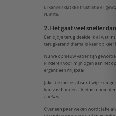
Erkennen dat die frustratie er gewo
ruimte.
2. Het gaat veel sneller dan
Een tijdje terug deelde ik al wat i
terugkerend thema is keer op keer
Nu we opnieuw vader zijn geworden 
kinderen voor mijn ogen aan het op
ergens een mijlpaal.
Jake die ineens absurd wijze dingen
kan vasthouden – kleine momenten
continu
.
Over een paar weken wordt Jake alw
verandert de situatie wéér volledig