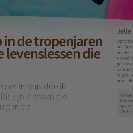
Jell
in de tropenjaren
Oprichte
e levenslessen die
het Broe
een leuk
simpel mo
gepassi
vooruit
reizen, 
broccoli.
uter in huis doe ik
it zijn 7 lessen die
Catego
Zoekw
hap in de
opvoe
vaders