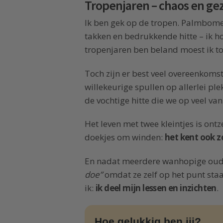
Tropenjaren – chaos en gez
Ik ben gek op de tropen. Palmbomen
takken en bedrukkende hitte – ik h
tropenjaren ben beland moest ik to
Toch zijn er best veel overeenkomste
willekeurige spullen op allerlei p
de vochtige hitte die we op veel va
Het leven met twee kleintjes is ont
doekjes om winden:
het kent ook z
En nadat meerdere wanhopige oud
doe”
omdat ze zelf op het punt staan
ik:
ik deel mijn lessen en inzichten
.
Hoe gelukkig ben jij?