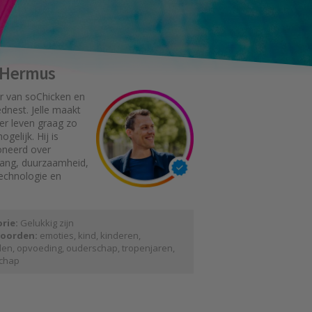
e Hermus
r van soChicken en
dnest. Jelle maakt
er leven graag zo
gelijk. Hij is
oneerd over
gang, duurzaamheid,
technologie en
rie:
Gelukkig zijn
oorden:
emoties
,
kind
,
kinderen
,
den
,
opvoeding
,
ouderschap
,
tropenjaren
,
chap