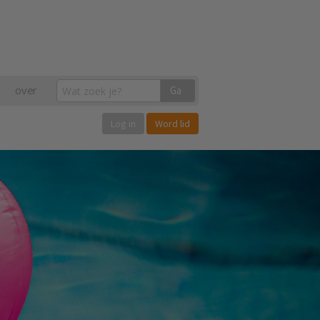
over
Ga
Log in
Word lid