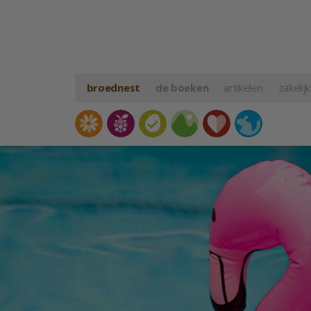
broednest
de boeken
artikelen
zakelijk