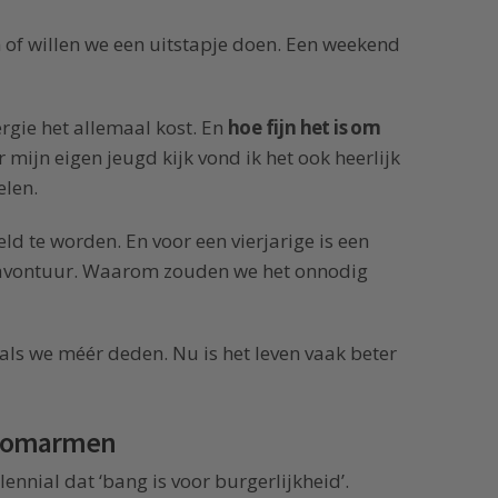
 of willen we een uitstapje doen. Een weekend
gie het allemaal kost. En
hoe fijn het is om
ar mijn eigen jeugd kijk vond ik het ook heerlijk
elen.
ld te worden. En voor een vierjarige is een
l avontuur. Waarom zouden we het onnodig
als we méér deden. Nu is het leven vaak beter
id omarmen
lennial dat ‘bang is voor burgerlijkheid’.