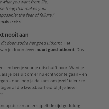
 what you want from life.
one thing that makes your
ssible: the fear of failure.”
Paulo Coelho
t nooit aan
a dit doen zodra het goed uitkomt
. Het
 van je droomleven
nooit goed uitkomt
. Dus
en een beetje voor je uitschuift hoor. Want je
 als je besluit om er nu écht voor te gaan – en
 tegen – dan loop je de kans om jezelf teleur te
tegen al die kwetsbaarheid blijf je liever
t.
nt op deze manier sijpelt de tijd geduldig