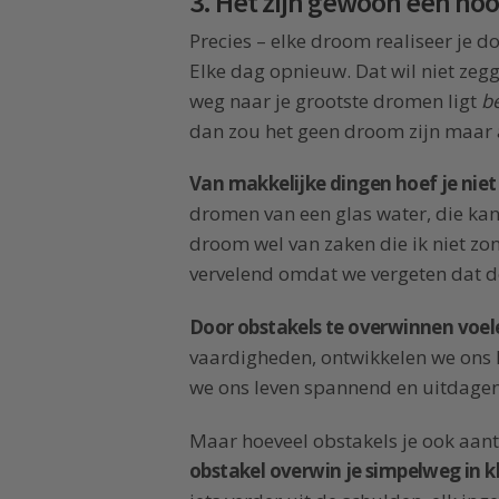
3. Het zijn gewoon een ho
Precies – elke droom realiseer je d
Elke dag opnieuw. Dat wil niet zeg
weg naar je grootste dromen ligt
b
dan zou het geen droom zijn maar a
Van makkelijke dingen hoef je nie
dromen van een glas water, die kan
droom wel van zaken die ik niet zon
vervelend omdat we vergeten dat 
Door obstakels te overwinnen voel
vaardigheden, ontwikkelen we ons 
we ons leven spannend en uitdage
Maar hoeveel obstakels je ook aantr
obstakel overwin je simpelweg in k