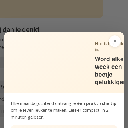
j dan je denkt
en dag in hun droomleven te omschrijven, dan
×
Hoi, ik ben Jelle!
kenbare lijst. Keer op keer zie ik dingen als:
👋
Word elke
week een
beetje
gelukkiger
familie.
der tv.
Elke maandagochtend ontvang je
één praktische tip
om je leven leuker te maken. Lekker compact, in 2
d huis.
minuten gelezen.