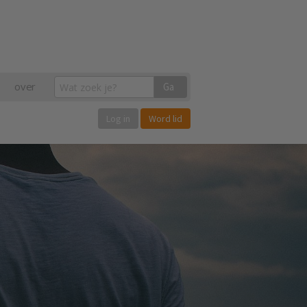
over
Ga
Log in
Word lid