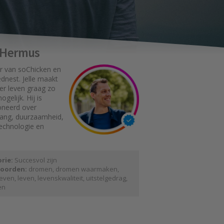
e Hermus
r van soChicken en
dnest. Jelle maakt
er leven graag zo
gelijk. Hij is
oneerd over
gang, duurzaamheid,
technologie en
rie:
Succesvol zijn
oorden:
dromen
,
dromen waarmaken
,
even
,
leven
,
levenskwaliteit
,
uitstelgedrag
,
en