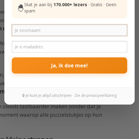
Sluit je aan bij
170.000+ lezers
· Gratis · Geen
🐣
spam
en die groter zijn, zoals het verdienen van een
iere plek. Maar het is grappig dat
een groot
 ons voeten ligt
.
il je iets slanker zijn? Iets meer tijd maken
we taal leren of flink opruimen?
Perfect –
Ja, ik doe mee!
n, een taalcursus oppakken,
je
 vaker gaan sporten en tijd maken voor je
ermorgen weer
.
🔒 Je kunt je altijd uitschrijven · Zie de privacyverklaring
n steeds tastbaarder maken zonder dat je
 moment waarop alle puzzelstukjes op hun