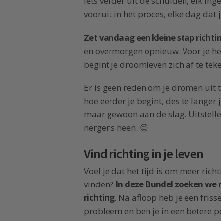
iets verder uit de schulden, elk ing
vooruit in het proces, elke dag dat j
Zet vandaag een kleine stap richti
en overmorgen opnieuw. Voor je het
begint je droomleven zich af te tek
Er is geen reden om je dromen uit t
hoe eerder je begint, des te langer 
maar gewoon aan de slag. Uitstellen
nergens heen. 😉
Vind richting in je leven
Voel je dat het tijd is om meer richti
vinden?
In deze Bundel zoeken we 
richting
. Na afloop heb je een frisse
probleem en ben je in een betere p