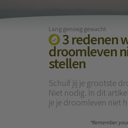
Lang genoeg gewacht
3 redenen w
droomleven nie
stellen
Schuif jij je grootste d
Niet nodig. In dit artik
je je droomleven niet ho
“Remember your 