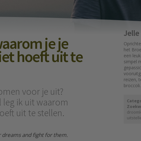
Jell
aarom je je
Oprichte
t hoeft uit te
het Broe
een leuk
simpel mo
gepassi
vooruit
reizen, 
broccoli.
romen voor je uit?
el leg ik uit waarom
Catego
Zoekw
eft uit te stellen.
drooml
uitstell
dreams and fight for them.