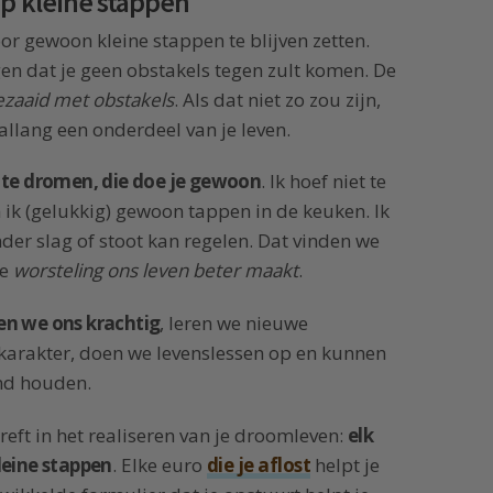
op kleine stappen
oor gewoon kleine stappen te blijven zetten.
gen dat je geen obstakels tegen zult komen. De
ezaaid met obstakels
. Als dat niet zo zou zijn,
llang een onderdeel van je leven.
t te dromen, die doe je gewoon
. Ik hoef niet te
 ik (gelukkig) gewoon tappen in de keuken. Ik
der slag of stoot kan regelen. Dat vinden we
de
worsteling ons leven beter maakt
.
en we ons krachtig
, leren we nieuwe
karakter, doen we levenslessen op en kunnen
nd houden.
eft in het realiseren van je droomleven:
elk
leine stappen
. Elke euro
die je aflost
helpt je