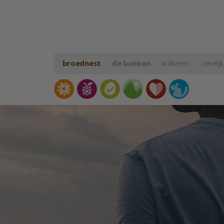
broednest
de boeken
artikelen
zakelijk