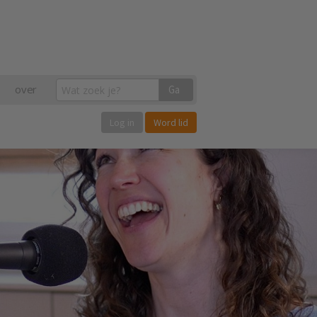
over
Ga
Log in
Word lid