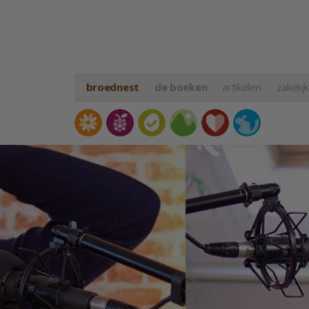
broednest
de boeken
artikelen
zakelijk