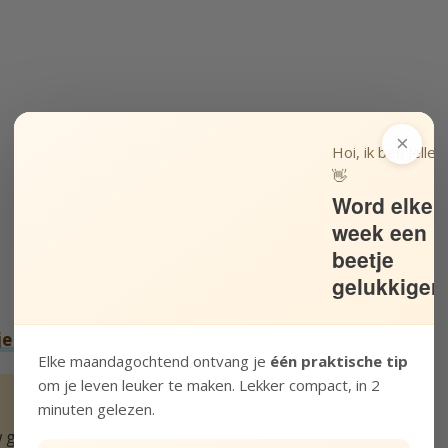
×
Hoi, ik ben Jelle!
👋
Word elke
week een
beetje
gelukkiger
je dan
gezellig op ons YouTube kanaal.
Elke maandagochtend ontvang je
één praktische tip
om je leven leuker te maken. Lekker compact, in 2
minuten gelezen.
 geluksscore in 2 minuten.