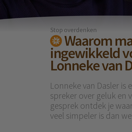
Stop overdenken
Waarom mak
ingewikkeld v
Lonneke van D
Lonneke van Dasler is 
spreker over geluk en v
gesprek ontdek je waar
veel simpeler is dan w