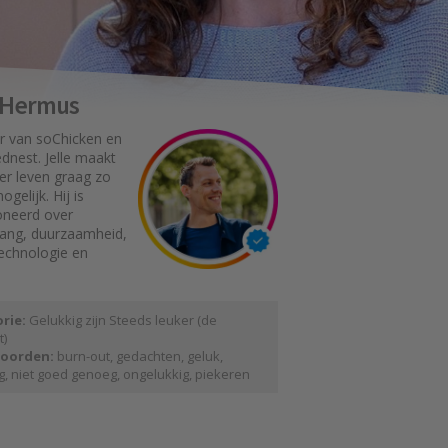
e Hermus
r van soChicken en
dnest. Jelle maakt
er leven graag zo
gelijk. Hij is
oneerd over
gang, duurzaamheid,
technologie en
rie:
Gelukkig zijn
Steeds leuker (de
t)
oorden:
burn-out
,
gedachten
,
geluk
,
g
,
niet goed genoeg
,
ongelukkig
,
piekeren