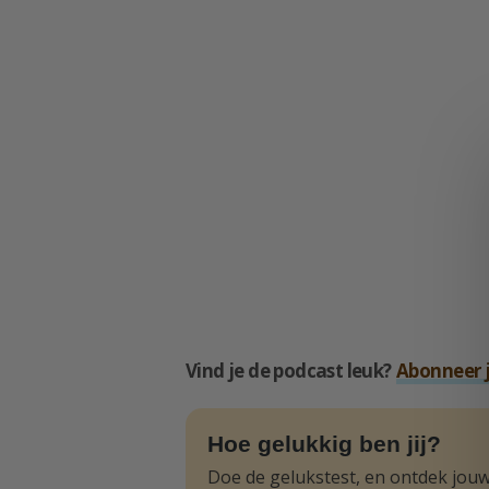
Vind je de podcast leuk?
Abonneer 
Hoe gelukkig ben jij?
Doe de gelukstest, en ontdek jouw