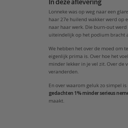
In deze aflevering
Lonneke was op weg naar een glansri
haar 27e huilend wakker werd op 
naar haar werk. Die burn-out werd 
uiteindelijk op het podium bracht a
We hebben het over de moed om te k
eigenlijk prima is. Over hoe het vo
minder lekker in je vel zit. Over de
veranderden.
En over waarom geluk zo simpel is d
gedachten 1% minder serieus nem
maakt.