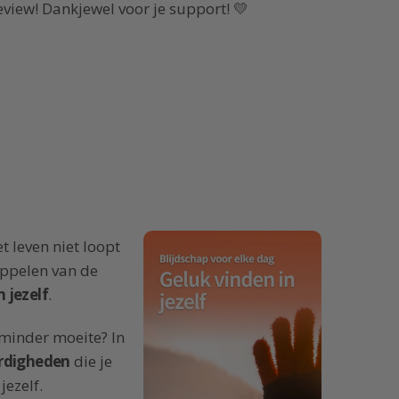
eview! Dankjewel voor je support! 💛
et leven niet loopt
koppelen van de
n jezelf
.
 minder moeite? In
ardigheden
die je
jezelf.