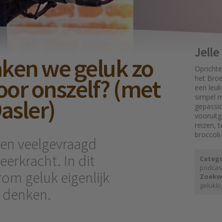
Jell
en we geluk zo
Oprichte
oor onszelf? (met
het Broe
een leuk
simpel mo
asler)
gepassi
vooruit
reizen, 
broccoli.
een veelgevraagd
eerkracht. In dit
Catego
podcas
om geluk eigenlijk
Zoekw
gelukki
e denken.