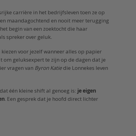
jke carrière in het bedrijfsleven toen ze op
een maandagochtend en nooit meer terugging
het begin van een zoektocht die haar
ls spreker over geluk.
iezen voor jezelf wanneer alles op papier
elt om geluksexpert te zijn op de dagen dat je
 vier vragen van
Byron Katie
die Lonnekes leven
at één kleine shift al genoeg is:
je eigen
en
. Een gesprek dat je hoofd direct lichter